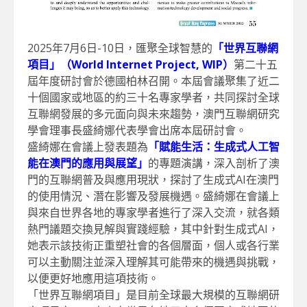
2025年7月6日-10日，匯聚全球智慧的
「世界互聯網
項目」（World Internet Project, WIP）
第二十五
屆年度研討會於德國柏林召開。本屆會議聚集了近二
十個國家或地區的約三十名專家學者，共同探討全球
互聯網發展的多元面向與未來趨勢，澳門互聯網研究
學會理事長盛綺娜代表學會出席本屆研討會
。
盛綺娜在會議上發表題為
「賦能生活：生成式人工智
能在澳門的應用與展望」
的專題演講，深入剖析了澳
門的互聯網普及與應用現狀，探討了生成式AI在澳門
的使用情況、潛在影響及發展機遇。盛綺娜在會議上
與來自世界各地的專家學者進行了深入交流，就各類
熱門議題交換見解與實踐經驗，其中針對
生成式AI
，
她表示該技術正重塑社會的各個層面，個人或各行業
可以主動關注並深入理解其可能帶來的機遇與挑戰，
以便更好地應用這項技術。
「世界互聯網項目」是目前全球最大規模的互聯網研