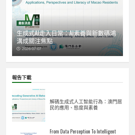
最新消息
最
能
生成式AI走入日常：AI素養與新數碼鴻
【
溝成關注焦點
發
2026-07-07
2
報告下載
解碼生成式人工智能行為：澳門居
民的應用、態度與素養
From Data Perception To Intelligent