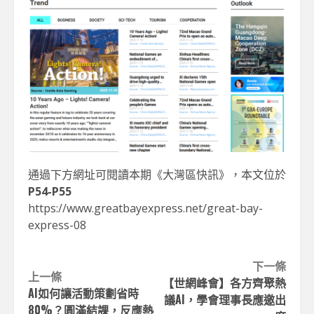
通過下方網址可閱讀本期《大灣區快訊》，本文位於
P54-P55
https://www.greatbayexpress.net/great-bay-
express-08
Continue
下一條
上一條
【世網峰會】各方齊聚熱
Reading
AI如何讓活動策劃省時
議AI，學會理事長應邀出
80%？圓滿結課，反應熱