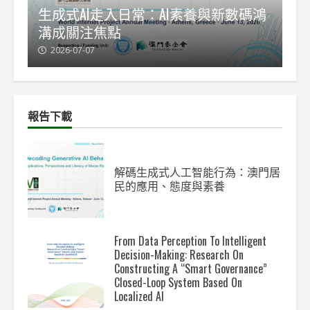
能
生成式AI走入日常：AI素養與新數碼鴻
【
溝成關注焦點
發
2026-07-07
2
報告下載
解碼生成式人工智能行為：澳門居
民的應用、態度與素養
From Data Perception To Intelligent
Decision-Making: Research On
Constructing A “Smart Governance”
Closed-Loop System Based On
Localized AI