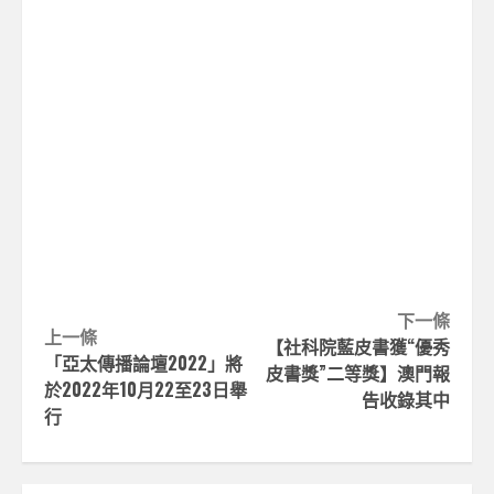
Continue
下一條
上一條
【社科院藍皮書獲“優秀
Reading
「亞太傳播論壇2022」將
皮書獎”二等獎】澳門報
於2022年10月22至23日舉
告收錄其中
行