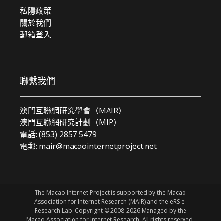
私隱政策
關於我們
郵箱登入
聯繫我們
澳門互聯網研究學會（MAIR）
澳門互聯網研究計劃（MIP）
電話: (853) 2857 5479
電郵:
mair@macaointernetproject.net
The Macao Internet Project is supported by the Macao
Association for Internet Research (MAIR) and the eRS e-
Research Lab. Copyright © 2008-2026 Managed by the
Macao Association for Internet Research. All rights reserved.