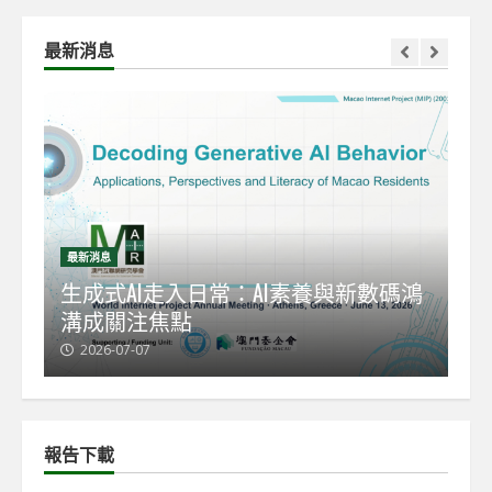
最新消息
最新消息
最
能
生成式AI走入日常：AI素養與新數碼鴻
【
溝成關注焦點
發
2026-07-07
2
報告下載