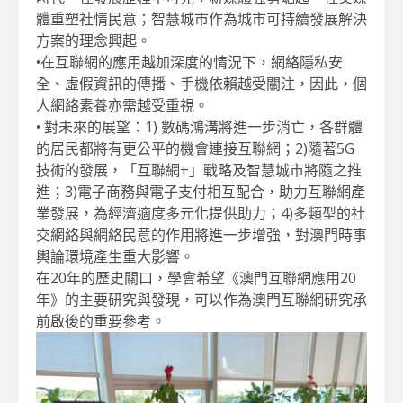
體重塑社情民意；智慧城市作為城市可持續發展解決
方案的理念興起。
•在互聯網的應用越加深度的情況下，網絡隱私安
全、虛假資訊的傳播、手機依賴越受關注，因此，個
人網絡素養亦需越受重視。
• 對未來的展望：1) 數碼鴻溝將進一步消亡，各群體
的居民都將有更公平的機會連接互聯網；2)隨著5G
技術的發展，「互聯網+」戰略及智慧城市將隨之推
進；3)電子商務與電子支付相互配合，助力互聯網產
業發展，為經濟適度多元化提供助力；4)多類型的社
交網絡與網絡民意的作用將進一步增強，對澳門時事
輿論環境產生重大影響。
在20年的歷史關口，學會希望《澳門互聯網應用20
年》的主要研究與發現，可以作為澳門互聯網研究承
前啟後的重要參考。