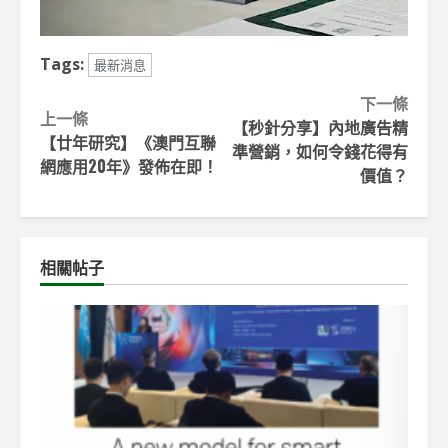
Tags:
最新消息
Continue
下一條
上一條
【秒針分享】內地廣告精
Reading
【廿年研究】《澳門互聯
準營銷，如何令錢花得有
網應用20年》發佈在即！
價值？
相關帖子