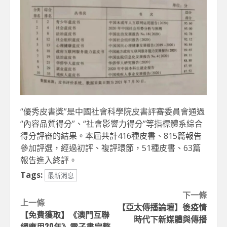
“優秀皮書獎”是中國社會科學院皮書評審委員會通過
“內容品質得分”、“社會影響力得分”等指標體系綜合
得分評審的結果。本屆共計416種皮書、815篇報告
參加評選，經過初評、複評環節，51種皮書、63篇
報告進入終評。
Tags:
最新消息
Continue
下一條
上一條
【亞太傳播論壇】後疫情
Reading
【免費獲取】《澳門互聯
時代下新媒體與傳播
網應用20年》電子書完整