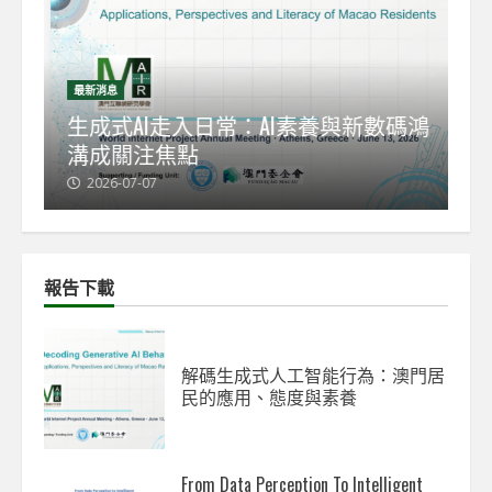
最新消息
最
能
生成式AI走入日常：AI素養與新數碼鴻
【
溝成關注焦點
發
2026-07-07
2
報告下載
解碼生成式人工智能行為：澳門居
民的應用、態度與素養
From Data Perception To Intelligent