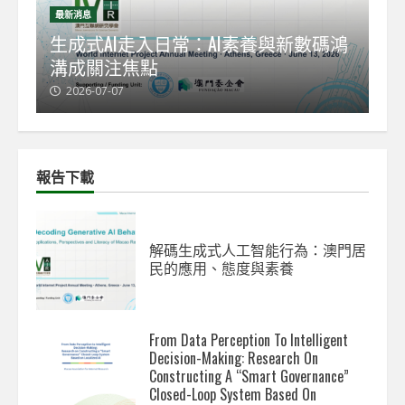
最新消息
最
能
生成式AI走入日常：AI素養與新數碼鴻
【
溝成關注焦點
發
2026-07-07
2
報告下載
解碼生成式人工智能行為：澳門居
民的應用、態度與素養
From Data Perception To Intelligent
Decision-Making: Research On
Constructing A “Smart Governance”
Closed-Loop System Based On