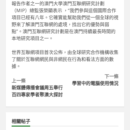
報告作者之一的澳門大學澳門互聯網研究計劃
（MIP）總監張榮顯表示 ，“我們參與這個國際合作
項目已經有八年。它確實能幫助我們從一個全球的視
野來了解澳門互聯網的處境，找出它的優勢與弱
點”。澳門互聯網研究計劃是在澳門持續最長時間的
本地研究項目之一。
世界互聯網項目首次公佈，由全球研究合作機構收集
了關於互聯網網民與非網民在行為和看法方面的數
據。
Continue
下一條
上一條
學習中的電腦使用情況
Reading
新媒體傳播會議周五舉行
百四專家學者聚澳大探討
相關帖子