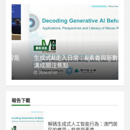
最新消息
最
能
生成式AI走入日常：AI素養與新數碼鴻
【
溝成關注焦點
發
2026-07-07
2
報告下載
解碼生成式人工智能行為：澳門居
民的應用、態度與素養