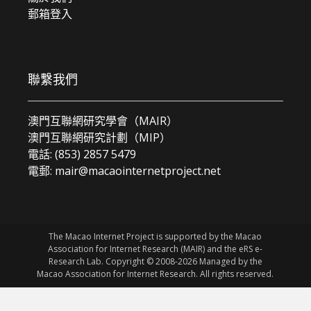
郵箱登入
聯繫我們
澳門互聯網研究學會（MAIR）
澳門互聯網研究計劃（MIP）
電話: (853) 2857 5479
電郵:
mair@macaointernetproject.net
The Macao Internet Project is supported by the Macao
Association for Internet Research (MAIR) and the eRS e-
Research Lab. Copyright © 2008-2026 Managed by the
Macao Association for Internet Research. All rights reserved.