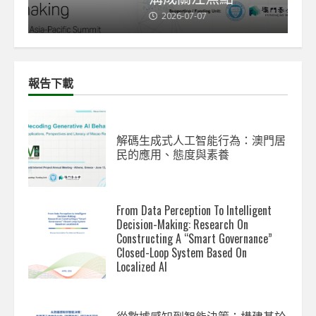
2026-07-07
2
報告下載
解碼生成式人工智能行為：澳門居
民的應用、態度與素養
From Data Perception To Intelligent
Decision-Making: Research On
Constructing A “Smart Governance”
Closed-Loop System Based On
Localized AI
從數據感知到智能決策：構建基於