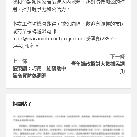
澳和葡語系國家商品進入內地時，起到防偽溯源的作
用，提升競爭力和公信力。
本次工作坊機會難得，欲免向隅，歡迎有興趣的市民
或商業機構通過電郵
mair@macaointernetproject.net或傳真(2857－
5445)報名。
Continue
下一條
上一條
青年議政探討大數據民調
Reading
張榮顯：巧用二維碼助中
(1)
葡商貿防偽溯源
相關帖子