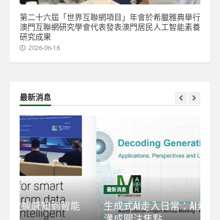
第二十六屆「世界互聯網項目」年會於希臘雅典舉行
澳門互聯網研究學會代表發表澳門居民人工智能素養
研究成果
2026-06-18
最新消息
最新消息
最
能
生成式AI走入日常：AI素養與新數碼鴻
【
溝成關注焦點
發