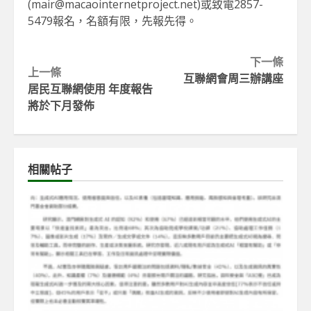
(mair@macaointernetproject.net)或致電2857-
5479報名，名額有限，先報先得。
Continue
下一條
上一條
互聯網會周三辦講座
Reading
居民互聯網使用 年度報告
將於下月發佈
相關帖子