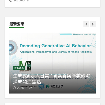
2026-06-18
最新消息
最新消息
最
能
生成式AI走入日常：AI素養與新數碼鴻
【
溝成關注焦點
發
2026-07-07
2