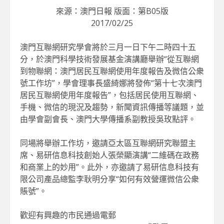
來源：澳門日報 版面：第B05版
2017/02/25
澳門互聯網研究學會將於三月一日下午二時四十五
分，於澳門科學技術發展基金演講廳舉辦“從互聯網
到物聯網：澳門居民互聯網使用年度報告及微信公衆
號工作坊”，學會理事長盛綺娜將發佈“第十七次澳門
居民互聯網使用年度報告”，包括居民使用互聯網、
手機、微信的現況及趨勢，新聞資訊傳播等議題，並
由學會副會長、澳門大學傳播系副教授吳玫點評。
同場將舉辦工作坊，邀請亞太區互聯網研究聯盟主
席、易研信息科技創始人張榮顯演講“二維碼在政務
和商業上的妙用”。此外，亦邀請了易研信息科技有
限公司產品總監李耿明分享“如何有效營運微信公衆
賬號”。
歡迎有興趣的市民通過電郵