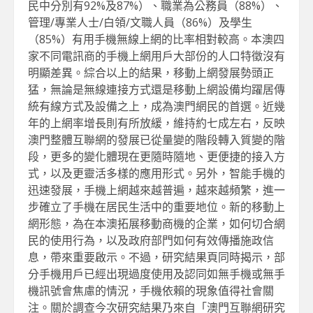
民中分別有92%及87%）、職業為公務員（88%）、
管理/專業人士/白領/文職人員（86%）及學生
（85%）有用手機無線上網的比率相對較高。本澳四
家不同電訊商的手機上網用戶大部份的人口特徵沒有
明顯差異。綜合以上的結果，移動上網發展勢頭正
猛，無論是無線連接方式還是移動上網設備均躍居傳
統有線方式及設備之上，成為澳門網民的首選。近幾
年的上網率增長則有所放緩，維持約七成左右，反映
澳門整體互聯網的發展已從量變的階段轉入質變的階
段，更多的變化體現在更隨時隨地、更便捷的接入方
式，以及更靈活多樣的應用形式。另外，智能手機的
迅速發展，手機上網越來越普遍，越來越頻繁，進一
步確立了手機在居民生活中的重要地位。新的移動上
網形態，為在本澳拓展移動商機的企業，如何切合網
民的使用行為，以及政府部門如何有效傳播施政信
息，帶來重要啟示。不過，研究結果頁同時揭示，部
分手機用戶已經出現過度使用及認同如無手機或無手
機訊號會焦慮的情況，手機依賴的現象值得社會關
注。關於調查今次研究結果乃來自「澳門互聯網研究