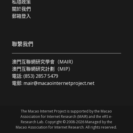
私隱政策
關於我們
郵箱登入
聯繫我們
澳門互聯網研究學會（MAIR）
澳門互聯網研究計劃（MIP）
電話: (853) 2857 5479
電郵:
mair@macaointernetproject.net
The Macao Internet Project is supported by the Macao
Association for Internet Research (MAIR) and the eRS e-
Research Lab. Copyright © 2008-2026 Managed by the
Macao Association for Internet Research. All rights reserved.