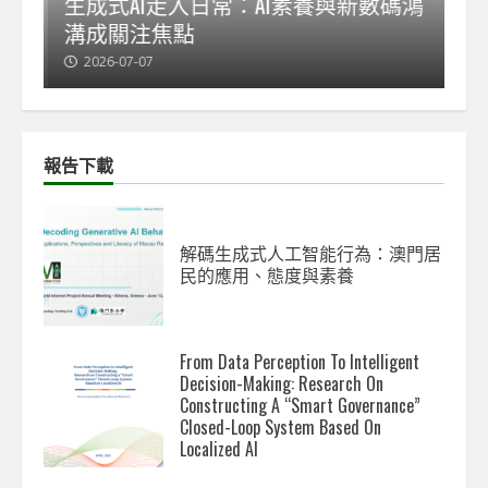
能
生成式AI走入日常：AI素養與新數碼鴻
【
溝成關注焦點
發
2026-07-07
2
報告下載
解碼生成式人工智能行為：澳門居
民的應用、態度與素養
From Data Perception To Intelligent
Decision-Making: Research On
Constructing A “Smart Governance”
Closed-Loop System Based On
Localized AI