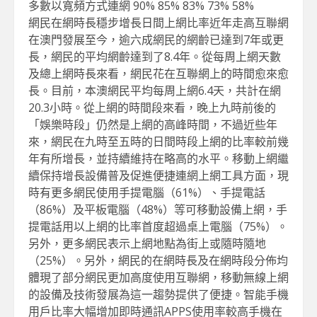
多數以寬頻方式連網 90% 85% 83% 73% 58%
網民在網時長穩步增長日間上網比率近年走高互聯網
在澳門發展至今，逾六成網民的網齡已達到7年或更
長，網民的平均網齡達到了8.4年。從每周上網天數
及總上網時長來看，網民花在互聯網上的時間愈來愈
長。目前，本澳網民平均每周上網6.4天，共計在網
20.3小時。從上網的時間段來看，晚上九時前後的
「娛樂時段」仍然是上網的高峰時間，不過近些年
來，網民在九時至五時的日間時段上網的比率較前幾
年有所增長，並持續維持在略高的水平。移動上網繼
續保持增長設備普及促進便捷連網上網工具方面，現
時有更多網民使用手提電腦（61%）、手提電話
（86%）及平板電腦（48%）等可移動設備上網，手
提電話用以上網的比率首度超過桌上電腦（75%）。
另外，更多網民表示上網地點為街上或隨時隨地
（25%）。另外，網民的在網時長及在網時段分佈均
體現了部分網民更加高度使用互聯網，移動無線上網
的設備及技術發展為這一趨勢提供了便捷。智能手機
用戶比率大幅增加即時通訊APPS使用率較高手機在