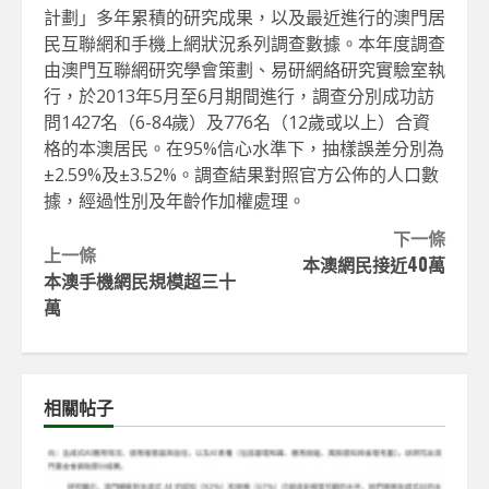
計劃」多年累積的研究成果，以及最近進行的澳門居
民互聯網和手機上網狀況系列調查數據。本年度調查
由澳門互聯網研究學會策劃、易研網絡研究實驗室執
行，於2013年5月至6月期間進行，調查分別成功訪
問1427名（6-84歲）及776名（12歲或以上）合資
格的本澳居民。在95%信心水準下，抽樣誤差分別為
±2.59%及±3.52%。調查結果對照官方公佈的人口數
據，經過性別及年齡作加權處理。
Continue
下一條
上一條
本澳網民接近40萬
Reading
本澳手機網民規模超三十
萬
相關帖子