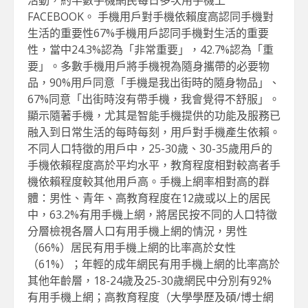
活動，約半數手機網民每日多次用手機上
FACEBOOK。 手機用戶對手機依賴度高認同手機對
生活的重要性67%手機用戶認同手機對生活的重要
性，當中24.3%認為「非常重要」，42.7%認為「重
要」。多數手機用戶將手機視為隨身攜帶的必要物
品，90%用戶同意「手機是我出街時的隨身物品」、
67%同意「出街時沒有帶手機，我會覺得不舒服」。
顯示隨著手機，尤其是智能手機提供的功能及服務已
融入到日常生活的每時每刻，用戶對手機產生依賴。
不同人口特徵的用戶中，25-30歲、30-35歲用戶的
手機依賴程度高於平均水平，教育程度相對較高者手
機依賴程度較其他用戶高。手機上網率相對高的群
體：男性、青年、高教育程度在12歲或以上的居民
中，63.2%有用手機上網，將居民按不同的人口特徵
分層檢視各層人口有用手機上網的情況，男性
（66%）居民有用手機上網的比率高於女性
（61%）；年輕的成年網民有用手機上網的比率高於
其他年齡層，18-24歲及25-30歲網民中分別有92%
有用手機上網；高教育程度（大學學歷及碩/博士網