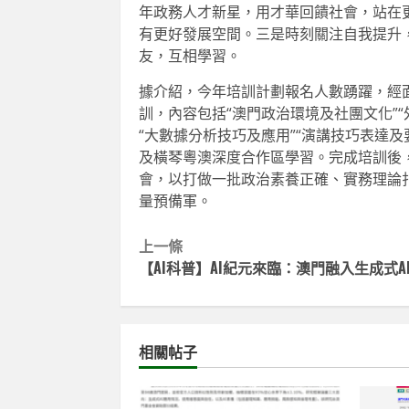
年政務人才新星，用才華回饋社會，站在
有更好發展空間。三是時刻關注自我提升
友，互相學習。
據介紹，今年培訓計劃報名人數踴躍，經
訓，內容包括“澳門政治環境及社團文化”“
“大數據分析技巧及應用”“演講技巧表達及
及橫琴粵澳深度合作區學習。完成培訓後
會，以打做一批政治素養正確、實務理論
量預備軍。
Continue
上一條
【AI科普】AI紀元來臨：澳門融入生成式A
Reading
相關帖子