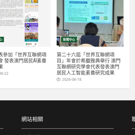
心
新聞中心
表參加「世界互聯網項
第二十六屆「世界互聯網項
會 發表澳門居民AI素養
目」年會於希臘雅典舉行 澳門
果
互聯網研究學會代表發表澳門
居民人工智能素養研究成果
06-22
2026-06-18
網站相關