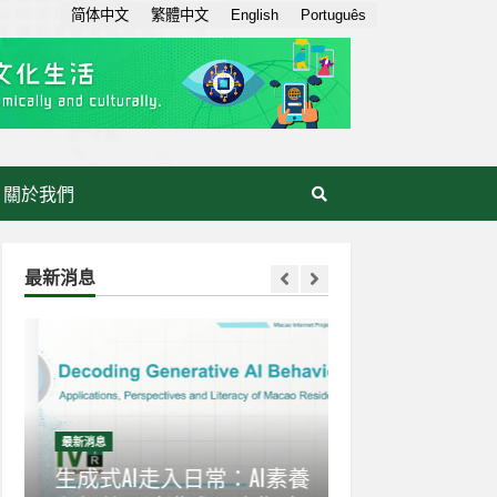
简体中文
繁體中文
English
Português
關於我們
最新消息
最新消息
最新消息
感
生成式AI走入日常：AI素養
【世界互聯網