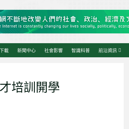
下載
新聞中心
社會影響
智識科普
前沿資訊
才培訓開學
區快訊》當 AI 走進
最新消息
理：繁瑣交給AI，人
智慧政務新範式：從數據