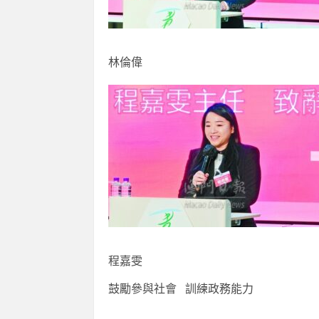
林倫偉
程嘉雯
鼓勵參與社會 訓練政務能力