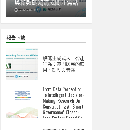
與新數碼鴻溝成關注焦點
會赴雅典發表A
2026-07-07
2026-06-18
報告下載
解碼生成式人工智能
行為：澳門居民的應
用、態度與素養
From Data Perception
To Intelligent Decision-
Making: Research On
Constructing A “Smart
Governance” Closed-
Loop System Based On
Localized AI