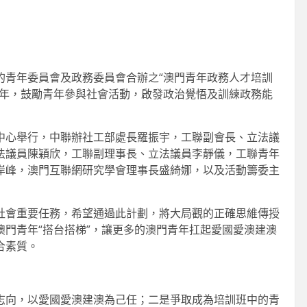
的青年委員會及政務委員會合辦之“澳門青年政務人才培訓
青年，鼓勵青年參與社會活動，啟發政治覺悟及訓練政務能
中心舉行，中聯辦社工部處長羅振宇，工聯副會長、立法議
法議員陳穎欣，工聯副理事長、立法議員李靜儀，工聯青年
岸峰，澳門互聯網研究學會理事長盛綺娜，以及活動籌委主
社會重要任務，希望通過此計劃，將大局觀的正確思維傳授
門青年“搭台搭梯”，讓更多的澳門青年扛起愛國愛澳建澳
合素質。
志向，以愛國愛澳建澳為己任；二是爭取成為培訓班中的青