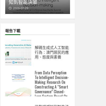
與新數碼鴻溝成關注焦點
會赴
2026-07-07
2026-
報告下載
解碼生成式人工智能
行為：澳門居民的應
用、態度與素養
From Data Perception
To Intelligent Decision-
Making: Research On
Constructing A “Smart
Governance” Closed-
Loop System Based On
Localized AI