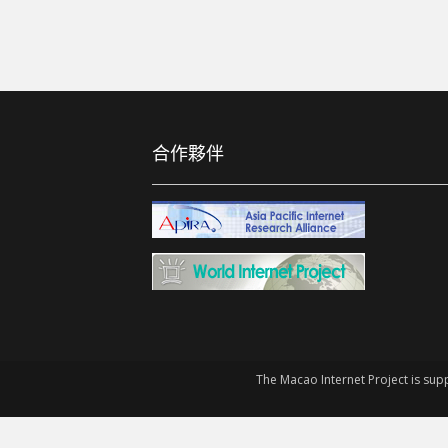
合作夥伴
The Macao Internet Project is sup