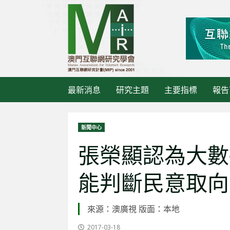
Skip
to
content
最新消息
研究主題
主要指標
報告
新聞中心
張榮顯認為大數
能判斷民意取向
來源：澳廣視 版面：本地
2017-03-18