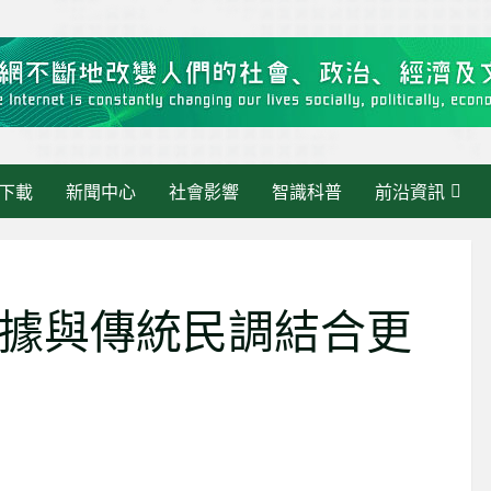
下載
新聞中心
社會影響
智識科普
前沿資訊
據與傳統民調結合更
最新消息
《大灣區快訊》當 AI 走進
最新消息
活動管理：繁瑣交給AI，人
智慧政務新範式