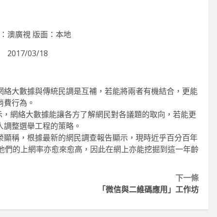
類專注掌舵
知到智能決策
2026-06-11
2026-07-29
：澳廣視 版面：本地
2017/03/18
網絡大數據與傳統民調是互補，若能將兩者有機結合，更能
消費行為。
示，網絡大數據能讓各方了解網民對各議題的取向，若能更
人調整選舉工程的策略。
榮顯稱，根據最新的網民調查報告顯示，現時近乎百分百年
，他們的上網率亦愈來愈高，因此在網上亦能挖掘到這一年齡
下一條
「微信與二維碼應用」工作坊