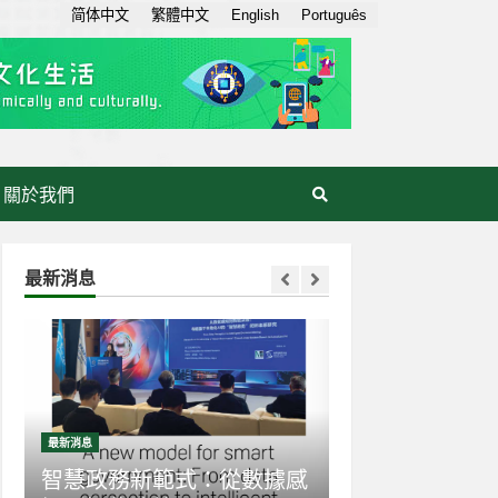
简体中文
繁體中文
English
Português
關於我們
最新消息
最新消息
最新消息
：從數據感
生成式AI走入日常：AI素養
【世