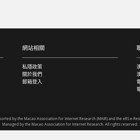
網站相關
私隱政策
關於我們
郵箱登入
電
ported by the Macao Association for Internet Research (MAIR) and the eRS e-R
Managed by the Macao Association for Internet Research. All rights reserved.