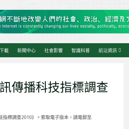
下載
新聞中心
社會影響
智識科普
前沿資訊
訊傳播科技指標調查
最新消息
《大灣區快訊》當 AI 走進
指標調查2010》。索取電子版本，請電郵至
活動管理：繁瑣交給AI，人