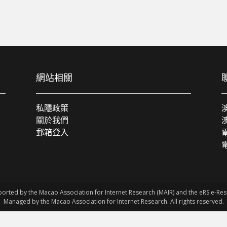
網站相關
私隱政策
關於我們
郵箱登入
電
ported by the Macao Association for Internet Research (MAIR) and the eRS e-R
Managed by the Macao Association for Internet Research. All rights reserved.