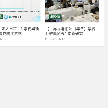
息
最新消息
I走入日常：AI素養與新
【世界互聯網項目年會】學會
溝成關注焦點
赴雅典發表AI素養研究
07-07
2026-06-18