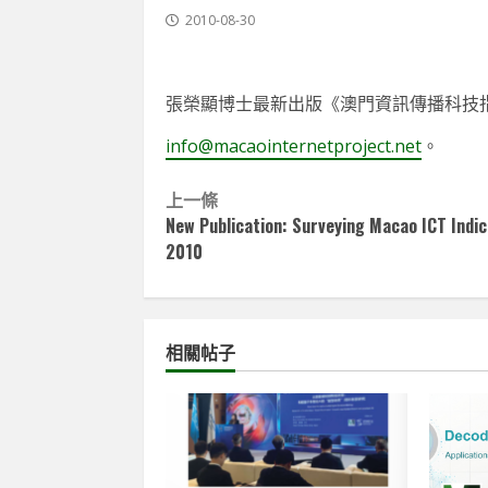
2010-08-30
張榮顯博士最新出版《澳門資訊傳播科技指
info@macaointernetproject.net
。
Continue
上一條
New Publication: Surveying Macao ICT Indi
Reading
2010
相關帖子