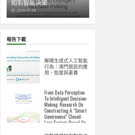
知到智能決策
與新數碼鴻溝成
2026-07-29
2026-07-07
報告下載
解碼生成式人工智能
行為：澳門居民的應
用、態度與素養
From Data Perception
To Intelligent Decision-
Making: Research On
Constructing A “Smart
Governance” Closed-
Loop System Based On
Localized AI