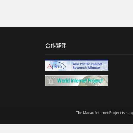
合作夥伴
The Macao Internet Project is sup