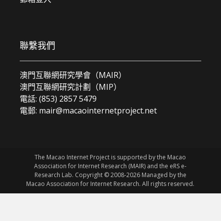
聯繫我們
澳門互聯網研究學會（MAIR）
澳門互聯網研究計劃（MIP）
電話: (853) 2857 5479
電郵:
mair@macaointernetproject.net
The Macao Internet Project is supported by the Macao
Association for Internet Research (MAIR) and the eRS e-
Research Lab. Copyright © 2008-2026 Managed by the
Macao Association for Internet Research. All rights reserved.