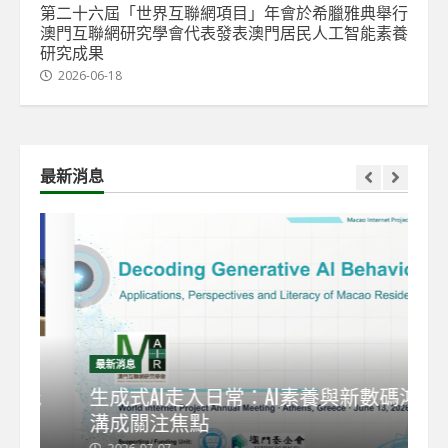
第二十六屆「世界互聯網項目」年會於希臘雅典舉行
澳門互聯網研究學會代表發表澳門居民人工智能素養
研究成果
2026-06-18
最新消息
最新消息
最
能
生成式AI走入日常：AI素養與新數碼鴻
【
溝成關注焦點
發