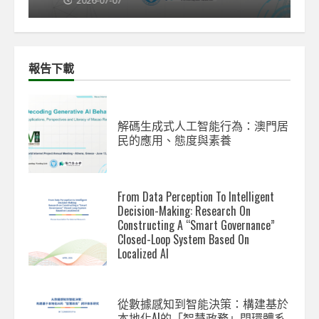
2026-07-07
2
報告下載
解碼生成式人工智能行為：澳門居
民的應用、態度與素養
From Data Perception To Intelligent
Decision-Making: Research On
Constructing A “Smart Governance”
Closed-Loop System Based On
Localized AI
從數據感知到智能決策：構建基於
本地化AI的「智慧政務」閉環體系