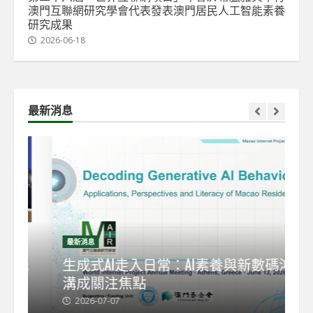
澳門互聯網研究學會代表發表澳門居民人工智能素養
研究成果
2026-06-18
最新消息
最新消息
最
能
生成式AI走入日常：AI素養與新數碼鴻
【
溝成關注焦點
發
2026-07-07
2