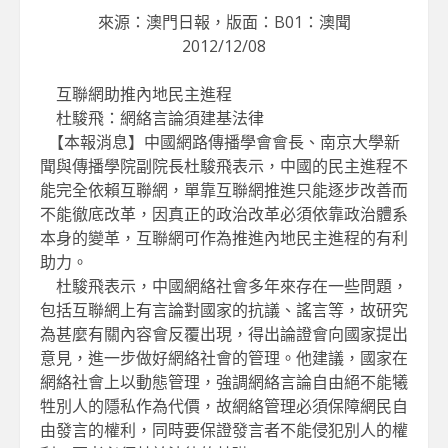
來源：澳門日報，版面：B01：澳聞
2012/12/08
互聯網助推內地民主進程
杜駿飛：網絡言論須建基法律
【本報消息】中國網路傳播學會會長、南京大學新
聞與傳播學院副院長杜駿飛表示，中國的民主進程不
能完全依賴互聯網，單靠互聯網推進只能逐步改善而
不能徹底改革，因真正的政治改革必須依靠政治體系
本身的變革，互聯網可作為推進內地民主進程的有利
助力。
杜駿飛表示，中國網絡社會多年來存在一些問題，
包括互聯網上有言論對國家的抗議、謠言等，故研究
為甚麼有關內容會反覆出現，得出論證會向國家提出
意見，進一步做好網絡社會的管理。他建議，國家在
網絡社會上以動態管理，強調網絡言論自由絕不能犧
牲別人的隱私作為代價，故網絡管理必須保障網民自
由發言的權利，同時要保證發言者不能侵犯別人的權