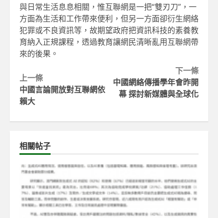
與日常生活息息相關，惟互聯網是一把“雙刃刀”，一
方面為生活和工作帶來便利，但另一方面卻衍生網絡
犯罪或不良資訊等，故期望政府把資訊科技的素養教
育納入正規課程，透過教育讓網民清晰亂用互聯網帶
來的後果。
Continue
下一條
上一條
中國網絡傳播學年會昨開
Reading
中國言論開放對互聯網依
幕 探討新媒體與全球化
賴大
相關帖子