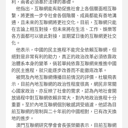
利，兩者必須基於法律的基礎。
他指出，互聯網能有助促進社會上各個層面相互聯
繫，將更進一步令社會各個階層、成員都能有善地溝
通，且未來的互聯網將更社交化。目前，互聯網只能
在言論上相互對接，但未來將在生活、工作、娛樂等
各方面都可以彼此對接，並期望日後的互聯網更社交
化。
他表示，中國的民主進程不能完全依賴互聯網，但
絕對是非常有利的助力，真正的政治改革必須依靠政
治體系本身的變革，倘若單純依靠互聯網來推進中國
的民主進程，就只能逐步改善而不能徹底改革。
被問及內地互聯網傳播目前情況的評價，杜駿飛表
示，目前內地互聯網的政治性程度很高，網民非常關
心國家政治，亦反映了社會的需求，認為內地社會開
放過程中對互聯網依賴非常大，對內地政治進程十分
重要。至於內地互聯網個別敏感詞受過濾，他認為目
前互聯網的限制與二十年前的中國相對，已有改天換
地的進步。
澳門互聯網研究學會會長張榮顯表示，目前互聯網