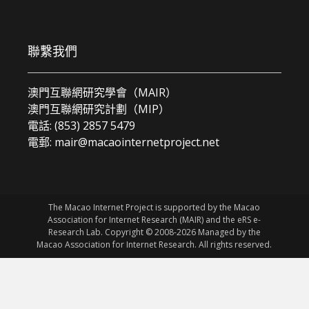
聯繫我們
澳門互聯網研究學會（MAIR）
澳門互聯網研究計劃（MIP）
電話: (853) 2857 5479
電郵:
mair@macaointernetproject.net
The Macao Internet Project is supported by the Macao
Association for Internet Research (MAIR) and the eRS e-
Research Lab. Copyright © 2008-2026 Managed by the
Macao Association for Internet Research. All rights reserved.