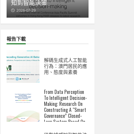
能決策
與新數碼鴻溝成關注焦點
-29
2026-07-07
報告下載
解碼生成式人工智能
行為：澳門居民的應
用、態度與素養
From Data Perception
To Intelligent Decision-
Making: Research On
Constructing A “Smart
Governance” Closed-
Loop System Based On
Localized AI