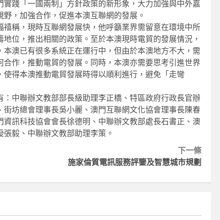
門實踐「一國兩制」方針政策的新形象，大力加強與中外嘉
視野，加強合作，促進本澳互聯網的發展。
福禧稱，現時互聯網發展快，他呼籲業界需留意在環境中所
籌地位，推出相關的政策。至於本澳現時電貿的發展情況，
，本澳已有很多系統正在運行中，但由於本澳地方不大，需
何合作，推動電貿的發展。同時，本澳亦需要思考引進世界
，使得本澳推動電貿發展時得以順利進行，避免「走彎
有：中聯辦文教部部長級助理李正橋、特區政府行政長官辦
、街坊總會理事長吳小麗、澳門互聯網文化協會理事長陳春
門資訊科技協會會長徐德明、中聯辦文教部處長石書正、澳
授張毅、中聯辦文教部助理李策。
下一條
施家倫質電訊服務評鑒及智慧城市規劃