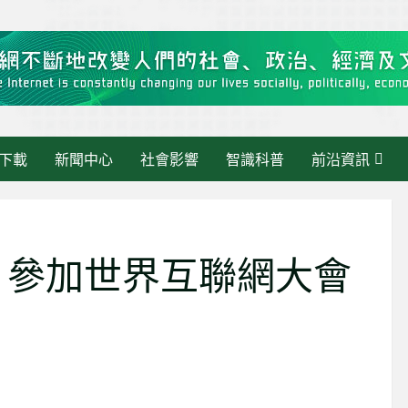
下載
新聞中心
社會影響
智識科普
前沿資訊
 參加世界互聯網大會
最新消息
《大灣區快訊》當 AI 走進
最新消息
活動管理：繁瑣交給AI，人
智慧政