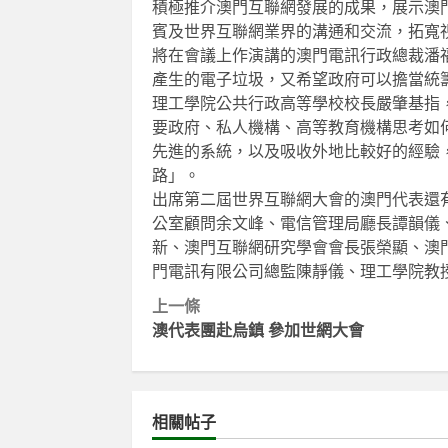
積極推介澳門互聯網發展的成果，展示澳
賓及世界互聯網業界的溝通和交流，拓寬
將在會議上作演講的澳門電訊行政總裁潘
產生的電子垃圾，又希望政府可以擔當統
理工學院公共行政高等學校校長嚴肇基指
要政府、私人機構、高等教育機構思考如
先進的系統，以及吸收外地比較好的經驗
路」。
出席第二屆世界互聯網大會的澳門代表還
公室顧問余文峰、電信管理局廳長譚韻儀
新、澳門互聯網研究學會會長張榮顯、澳
門電訊有限公司總監陳靜儀、理工學院教
Continue
上一條
澳代表團赴烏鎮 參加世網大會
Reading
相關帖子