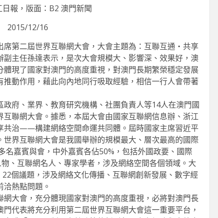
類專注掌舵
知到智
日報，版面：B2 澳門新聞
2026-06-11
2026-07
2015/12/16
出席第二屆世界互聯網大會，大會主題為：互聯互通‧共享
辦副主任孫達表示，是次大會規模大、影響深、效果好，澳
分體現了國家對澳門的高度重視，對澳門長期繁榮穩定發展
有推動作用，藉此向內地同行吸取經驗，相信一行人會帶著
區政府、業界、教育研究機構、社團負責人等14人在澳門國
界互聯網大會。據悉，本屆大會由國家互聯網信息辦、浙江
享共治——構建網絡空間命運共同體。屆時國家主席習近平
。世界互聯網大會是我國舉辦的規模最大、層次最高的國際
0多名嘉賓與會，中外嘉賓各佔50%，包括外國政要、國際
人物、互聯網名人、專家學者，涉及網絡空間各個領域。大
、22個議題，涉及網絡文化傳播、互聯網創新發展、數字經
前洽熱點問題。
聯網大會，充分體現國家對澳門的高度重視，必將對澳門長
澳門代表將充分利用第二屆世界互聯網大會這一重要平台，