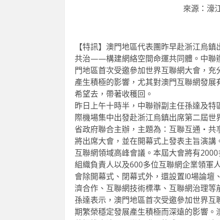
來源：濠江
【特訊】澳門地區代表團昨早赴浙江烏鎮
共治——構建網絡空間命運共同體。中聯
門地區首次受邀參加世界互聯網大會，充
產生積極的影響，尤其對澳門互聯網發展
希望去，帶著收穫回。
昨日上午十時半，中聯辦副主任孫達及特
際機場集中出發赴浙江烏鎮出席第二屆世
省政府聯合主辦，主題為：互聯互通‧共
將出席大會，並在開幕式上發表主旨演講
互聯網領域高峰會議。本屆大會將有200
組織負責人以及600多位互聯網企業領軍
會除開幕式、閉幕式外，還設置l0場論壇
濟合作、互聯網技術標準、互聯網治理等
孫達表示，澳門地區首次受邀參加世界互
期繁榮穩定發展產生積極而深遠的影響。