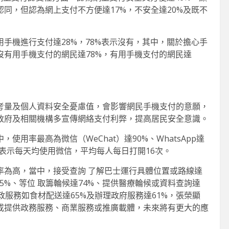
同，但認為網上支付不方便達17%，不安全達20%及既不
手機進行支付達28%，78%表示沒有，其中，關於擔心手
沒有用手機支付的網民達78%，有用手機支付的網民達
考量及個人資料安全憂慮值，會影響網民手機支付的意願，
政府及相關機構多宣傳網絡支付利弊，提高居民安全意識。
用率最高為微信（WeChat）達90%、WhatsApp達
機網民表示每天均使用微信，平均每人每日打開16次。
率為高，當中，接受查詢 了解巴士運行具體位置或路線達
75%、等位 取籌輪候達74%、提供醫療輪候或資料查詢達
家政服務如食材配送達65%及辦理政府服務達61%，張榮顯
或提供政務服務、商業服務或推廣載體，未來將有更大的應