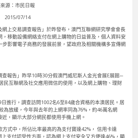
類專注掌舵
知
來源：市民日報
2026-06-11
2
2015/07/14
用及網上交易調查報告」於昨發布，澳門互聯網研究學會會長
網，移動設備網絡支付在網上購物的日益普及，個人資料安
一步影響電子商務的發展前景，望政府及相關機構多宣傳網
調查報告」昨早10時30分假澳門威尼斯人金光會展E展館─
表居民互聯網及社交應用微信的使用，以及網上購物、理財
9日進行，調查訪問1002名6至84歲合資格的本澳居民。居
較為放緩，今年與去年的上網率同為76%，約46萬名網
接近，顯示大部分網民都使用手機上網。
方式中，所佔比率最高的為支付寶達42%， 信用卡達
民網上支付認受性方面，認為網上支付安全又方便達46%，顯