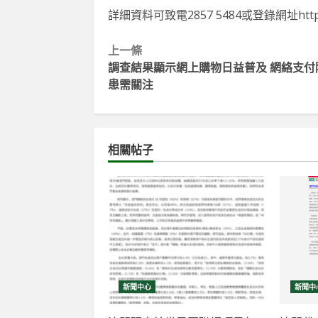
詳細資料可致電2857 5484或登錄網址http://w
Continue
上一條
調查結果顯示網上購物日益普及 網絡支付
Reading
患需關注
相關帖子
新聞中心
新聞中