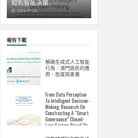
到智能決策
與新數碼鴻溝成關注
026-07-29
2026-07-07
報告下載
解碼生成式人工智能
行為：澳門居民的應
用、態度與素養
From Data Perception
To Intelligent Decision-
Making: Research On
Constructing A “Smart
Governance” Closed-
Loop System Based On
Localized AI