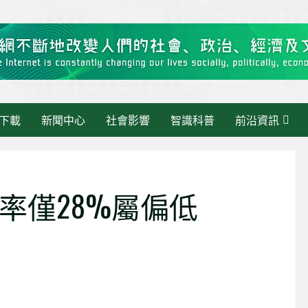
下載
新聞中心
社會影響
智識科普
前沿資訊
率僅28%屬偏低
最新消息
《大灣區快訊》當 AI 走進
最
活動管理：繁瑣交給AI，人
智