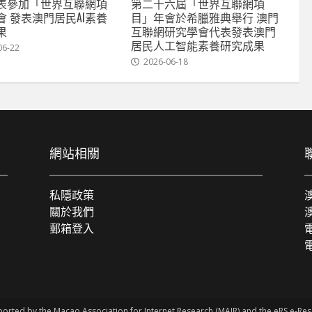
表參加「世界互聯網項
第二十六屆「世界互聯網項
會 發表澳門居民AI素養
目」年會於希臘雅典舉行 澳門
果
互聯網研究學會代表發表澳門
居民人工智能素養研究成果
06-22
2026-06-18
網站相關
私隱政策
關於我們
郵箱登入
電
ported by the Macao Association for Internet Research (MAIR) and the eRS e-R