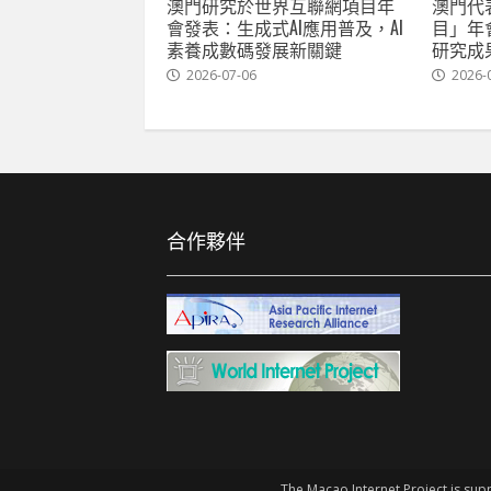
澳門研究於世界互聯網項目年
澳門代
會發表：生成式AI應用普及，AI
目」年
素養成數碼發展新關鍵
研究成
2026-07-06
2026-
合作夥伴
The Macao Internet Project is sup