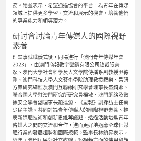
務。她並表示，希望通過協會的平台，為青年在傳媒
領域上提供更多學習、交流和展示的機會，培養他們
的專業能力和領導潛力。
研討會討論青年傳媒人的國際視野
素養
理監事就職儀式後，同場進行「澳門青年傳媒年會
2023」，由澳門商報數字營銷有限公司總裁張美
然、澳門大學社會科學及人文學院傳播系副教授尹德
剛、澳門科技大學人文藝術學院助理教授羅樂、易研
方案研究總監及澳門互聯網研究學會理事長盛綺娜、
聯合國大學駐澳門硏究所研究員楊敏、澳門網絡及數
據安全學會副理事長趙達源、《星報》副採訪主任蔡
少民主講。共同討論青年傳媒人的國際視野素養、推
廣新媒體技術和創新思維等議題，透過活動增進青年
傳媒人之間的交流和合作，進而更好地適應全球化媒
體行業的發展趨勢和國際規範。監事長林鎮昇表示，
近年，澳門居民對社交媒體、短視頻方面的使用和觀