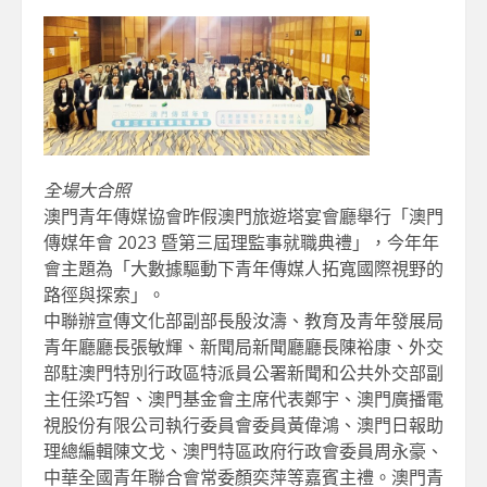
全場大合照
澳門青年傳媒協會昨假澳門旅遊塔宴會廳舉行「澳門
傳媒年會 2023 暨第三屆理監事就職典禮」，今年年
會主題為「大數據驅動下青年傳媒人拓寬國際視野的
路徑與探索」。
中聯辦宣傳文化部副部長殷汝濤、教育及青年發展局
青年廳廳長張敏輝、新聞局新聞廳廳長陳裕康、外交
部駐澳門特別行政區特派員公署新聞和公共外交部副
主任梁巧智、澳門基金會主席代表鄭宇、澳門廣播電
視股份有限公司執行委員會委員黃偉鴻、澳門日報助
理總編輯陳文戈、澳門特區政府行政會委員周永豪、
中華全國青年聯合會常委顏奕萍等嘉賓主禮。澳門青