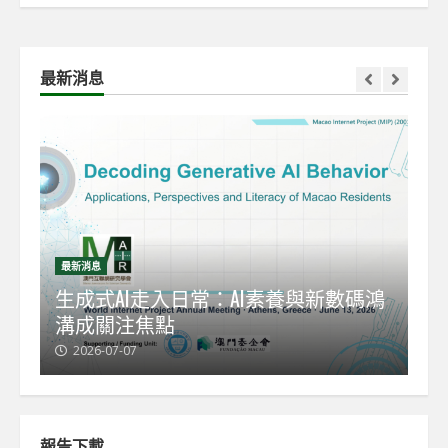
最新消息
最新消息
最
能
生成式AI走入日常：AI素養與新數碼鴻
【
溝成關注焦點
發
2026-07-07
2
報告下載