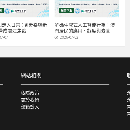
息
報告下載
I走入日常：AI素養與新
解碼生成式人工智能行為：澳
溝成關注焦點
門居民的應用、態度與素養
07-07
2026-07-02
網站相關
私隱政策
關於我們
郵箱登入
電