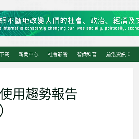
下載
新聞中心
社會影響
智識科普
前沿資訊
使用趨勢報告
告）
區快訊》當 AI 走進
最新消息
理：繁瑣交給AI，人
智慧政務新範式：從數據