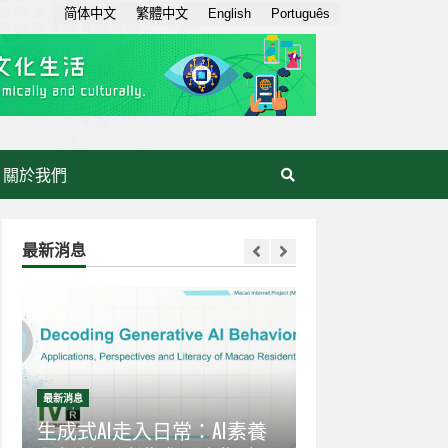
简体中文
繁體中文
English
Português
關於我們
最新消息
最新消息
最新消息
感
生成式AI走入日常：AI素養
【世界互聯網