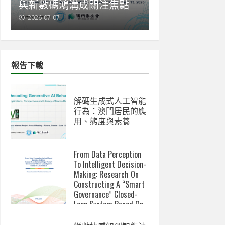
與新數碼鴻溝成關注焦點
會赴雅典發表A
2026-07-07
2026-06-18
報告下載
解碼生成式人工智能
行為：澳門居民的應
用、態度與素養
From Data Perception
To Intelligent Decision-
Making: Research On
Constructing A “Smart
Governance” Closed-
Loop System Based On
Localized AI