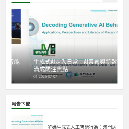
最新消息
最
能
生成式AI走入日常：AI素養與新數碼鴻
【
溝成關注焦點
發
2026-07-07
2
報告下載
解碼生成式人工智能行為：澳門居