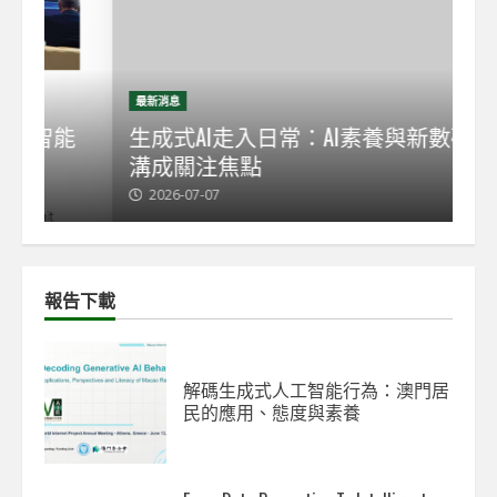
最新消息
最
能
生成式AI走入日常：AI素養與新數碼鴻
【
溝成關注焦點
發
2026-07-07
2
報告下載
解碼生成式人工智能行為：澳門居
民的應用、態度與素養