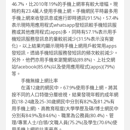
46.7%，比2010年19%的手機上網率有較大增幅。現
時約有23.4萬人使用手機上網。手機網民平時最多用
手機上網來收發訊息或進行即時通訊(91.5%)，57.4%
表示現時用應用程式whatsapp發短訊較手機短訊服
務或其他應用程式(apps)多，同時有57.1%表示用手
機短訊服務發訊息的量較前減少(31.5%表示沒有變
化)，以上結果均顯示現時手機上網用戶較常用apps
發短訊，透過手機短訊服務發短訊的頻次較前減少。
另外，他們亦用手機來瀏覽網站(89.8%)、上社交網
站facebook(85.6%)以及使用應用程式(apps)(79%)
等。
手機無線上網比率
在滿12歲的網民中，67.9%使用手機上網，將其
按不同的人口特徵分層檢視，結果發現年輕的成年網
民(18-24歲及25-30歲網民中分別有82%及81.2%有
用手機上網)、高教育程度(大學學歷及碩/博士網民中
分別有84.9%及84.6%)、職業為公務員(80.4%)、管
理/專業人士/白領/文職人員(75.2%)及學生(70.6%)使
用手機上網的比率最高。