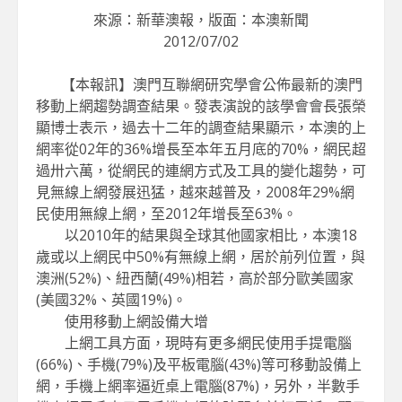
來源：新華澳報，版面：本澳新聞
2012/07/02
【本報訊】澳門互聯網研究學會公佈最新的澳門
移動上網趨勢調查結果。發表演說的該學會會長張榮
顯博士表示，過去十二年的調查結果顯示，本澳的上
網率從02年的36%增長至本年五月底的70%，網民超
過卅六萬，從網民的連網方式及工具的變化趨勢，可
見無線上網發展迅猛，越來越普及，2008年29%網
民使用無線上網，至2012年增長至63%。
以2010年的結果與全球其他國家相比，本澳18
歲或以上網民中50%有無線上網，居於前列位置，與
澳洲(52%)、紐西蘭(49%)相若，高於部分歐美國家
(美國32%、英國19%)。
使用移動上網設備大增
上網工具方面，現時有更多網民使用手提電腦
(66%)、手機(79%)及平板電腦(43%)等可移動設備上
網，手機上網率逼近桌上電腦(87%)，另外，半數手