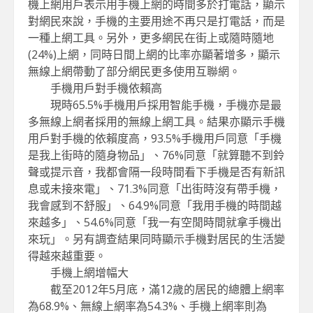
機上網用戶表示用手機上網的時間多於打電話，顯示
對網民來說，手機的主要用途不再只是打電話，而是
一種上網工具。另外，更多網民在街上或隨時隨地
(24%)上網，同時日間上網的比率亦顯著增多，顯示
無線上網帶動了部分網民更多使用互聯網。
手機用戶對手機依賴高
現時65.5%手機用戶採用智能手機，手機亦是最
多無線上網者採用的無線上網工具。結果亦顯示手機
用戶對手機的依賴度高，93.5%手機用戶同意「手機
是我上街時的隨身物品」、76%同意「就算聽不到鈴
聲或提示音，我都會隔一段時間看下手機是否有新訊
息或未接來電」、71.3%同意「出街時沒有帶手機，
我會感到不舒服」、64.9%同意「我用手機的時間越
來越多」、54.6%同意「我一有空閒時間就拿手機出
來玩」。另有調查結果同時顯示手機對居民的生活變
得越來越重要。
手機上網增幅大
截至2012年5月底，滿12歲的居民的總體上網率
為68.9%、無線上網率為54.3%、手機上網率則為