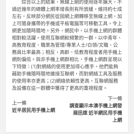
綜合以上的結果，無線上網的使用逐年擴大，不
過近幾年的總體上網率增長則有所放緩，維持約七成
左右，反映部分網民從固網上網轉移至無線上網，加
上可隨身攜帶的手機或平板電腦等可移動工具，令上
網更加隨時隨地。另外，網民中，以手機上網的群體
相對較活躍。使用互聯網較頻繁的一群，以中青年、
高教育程度、職業為管理/專業人士/白領/文職、公
務員比率最高；相反，高齡、低教育程度者用手機上
網則偏低。與非手機上網群相比，手機上網群呈現以
下特徵：(1)對網絡的使用更加得心應手，他們能夠
藉助手機隨時隨地連接互聯網，而對網絡工具及服務
的使用率亦更高；(2)網絡依賴性更高，互聯網服務
及設備在這一群體中獲得了更高的重視程度。
Continue
下一條
上一條
調查顯示本澳手機上網發
Reading
近半居民用手機上網
展迅速 近半網民用手機
上網