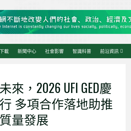
下載
新聞中心
社會影響
智識科普
前沿資訊
2026 UFI GED慶
行 多項合作落地助推
質量發展
區快訊》當 AI 走進
最新消息
理：繁瑣交給AI，人
智慧政務新範式：從數據