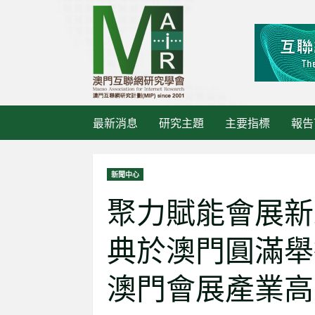
Skip
to
content
最新消息
研究主題
主要指標
報告
新聞中心
聚力賦能會展新未來，
典於澳門圓滿舉
最新消息
澳門會展產業高
《大灣
活動管