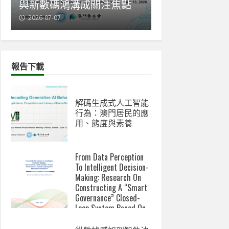
與新數碼鴻溝成關注焦點
會赴雅典發表A
2026-07-07
2026-06-18
報告下載
解碼生成式人工智能
行為：澳門居民的應
用、態度與素養
From Data Perception
To Intelligent Decision-
Making: Research On
Constructing A “Smart
Governance” Closed-
Loop System Based On
Localized AI