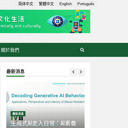
简体中文
繁體中文
English
Português
關於我們
最新消息
最新消息
最新消息
感
生成式AI走入日常：AI素養
【世界互聯網