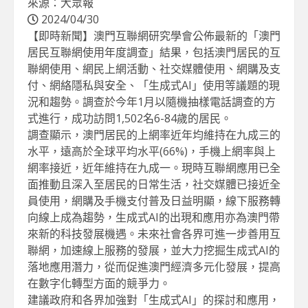
來源：大眾報
2024/04/30
【即時新聞】澳門互聯網研究學會公佈最新的「澳門
居民互聯網使用年度調查」結果，包括澳門居民的互
聯網使用、網民上網活動、社交媒體使用、網購及支
付、網絡隱私與安全、「生成式AI」使用等議題的現
況和趨勢。調查於今年1月以隨機抽樣電話調查的方
式進行，成功訪問1,502名6-84歲的居民。
調查顯示，澳門居民的上網率近年均維持在九成三的
水平，遠高於全球平均水平(66%)，手機上網率與上
網率接近，近年維持在九成一。現時互聯網應用已全
面推動且深入至居民的日常生活，社交媒體已接近全
員使用，網購及手機支付普及日益明顯，線下服務轉
向線上成為趨勢，生成式AI的出現和應用亦為澳門帶
來新的科技發展機遇。未來社會各界可進一步善用互
聯網，加速線上服務的發展，並大力挖掘生成式AI的
落地應用潛力，從而促進澳門經濟多元化發展，提高
在數字化轉型方面的競爭力。
建議政府和各界加強對「生成式AI」的探討和應用，