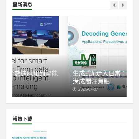
最新消息
最新消息
最
能
生成式AI走入日常：AI素養與新數碼鴻
【
溝成關注焦點
發
2026-07-07
2
報告下載