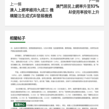
Continue
下一條
上一條
澳門居民上網率升至93%
Reading
澳人上網率維持九成三 機
AI使用率按年上升
構關注生成式AI發展機遇
相關帖子
新聞中心