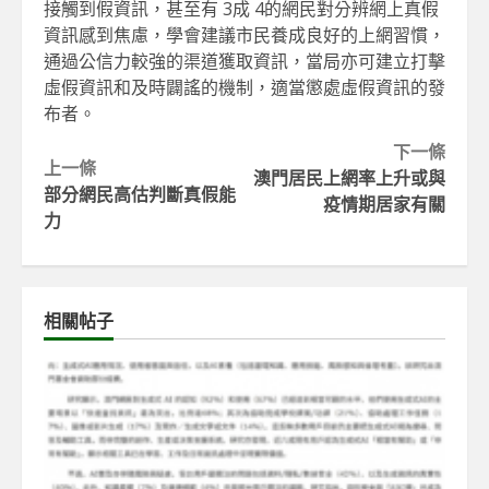
接觸到假資訊，甚至有 3成 4的網民對分辨網上真假
資訊感到焦慮，學會建議市民養成良好的上網習慣，
通過公信力較強的渠道獲取資訊，當局亦可建立打擊
虛假資訊和及時闢謠的機制，適當懲處虛假資訊的發
布者。
Continue
下一條
上一條
澳門居民上網率上升或與
Reading
部分網民高估判斷真假能
疫情期居家有關
力
相關帖子