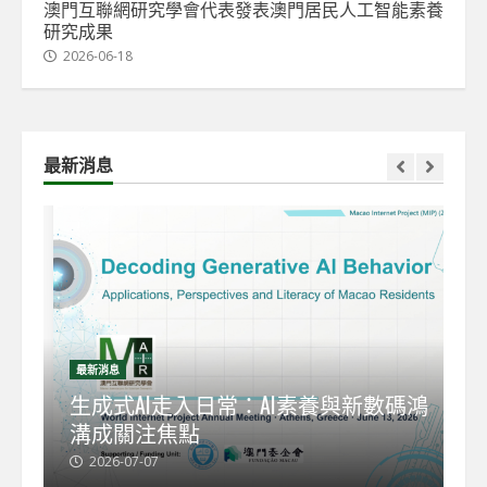
澳門互聯網研究學會代表發表澳門居民人工智能素養
研究成果
2026-06-18
最新消息
最新消息
最
能
生成式AI走入日常：AI素養與新數碼鴻
【
溝成關注焦點
發
2026-07-07
2