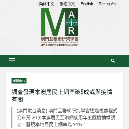
Skip
简体中文
繁體中文
English
Português
to
content
Primary
Menu
新聞中心
調查發現本澳居民上網率破9成或與疫情
有關
(澳門電台消息) 澳門互聯網研究學會透過視像程式
公布第 20次本澳居民互聯網使用年度隨機抽樣調
查，發現本地居民上網率為 91%。