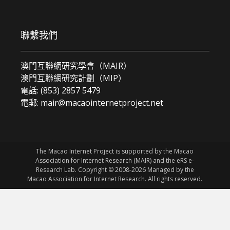
聯繫我們
澳門互聯網研究學會（MAIR）
澳門互聯網研究計劃（MIP）
電話: (853) 2857 5479
電郵:
mair@macaointernetproject.net
The Macao Internet Project is supported by the Macao
Association for Internet Research (MAIR) and the eRS e-
Research Lab. Copyright © 2008-2026 Managed by the
Macao Association for Internet Research. All rights reserved.