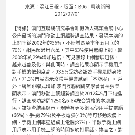
來源：濠江日報，版面：B06| 粵澳新聞
2012/07/01
【特訊】澳門互聯網研究學會昨假漁人碼頭會展中心
公佈最新的澳門移動上網趨勢調查結果，發現本澳的
上網率從2002年的36%，不斷增長至本年五月底的
70%，網民超過卅六萬，其中63%使用無線上網，較
2008年的29%增加逾倍，可見無線上網發展迅猛，
越來越普及化。與此同時，調查結果亦顯示手機用戶
對手機的依賴度高，93.5%受訪者認為手機是隨身物
品，71.3%市民表示沒帶手機會感到「不舒服」。 戶
外上網呈跳躍式增加 澳門互聯網研究學會會長張榮
顯表示，澳門移動上網趨勢調查於2012年5月下旬進
行，調查成功訪問1250名6-84歲合資格的本澳居
民。該調查結果顯示，現時有更多網民使用手提電腦
(66%)、手機(79%)及平板電腦(43%)等可移動設備上
網，手機上網率逼近桌上電腦(87%)，半數手機上網
用戶表示用手機上網的時間多於打電話。換言之，對