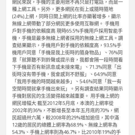
網民來說，手機的主要用途不再只是打電話，而是一
種上網工具。另外，更多網民在街上或隨時隨地
(24%)上網，同時日間上網的比率亦顯著增多，顯示
無線上網帶動了部分網民更多使用互聯網。 手機用
戶對手機的依賴度高 現時65.5%手機用戶採用智能手
機，手機是最多無線上網者採用的無線上網工具。調
查結果顯示，手機用戶對手機的依賴度高，93.5%手
機用戶同意「手機是我上街時的隨身物品」、76%同
意「就算聽不到鈴聲或提示音，我都會隔一段時間看
下手機是否有新訊息或未接來電」、71.3%同意「出
街時沒有帶手機，我會感到不舒服」、64.9%同意
「我用手機的時間越來越多」、54.6%同意「我一有
空閒時間就拿手機出來玩」。另有調查結果同時顯示
手機對居民的生活變得越來越重要。 用手機上網的
網民增幅大 截至2012年5月底，本澳的上網率從
2002年的36%，不斷增長至本年五月底的70%，網
民超過卅六萬，較2008年的29%增加逾倍，其中滿
12歲的居民的總體上網率為68.9%、無線上網率為
54.3%、手機上網率則為46.7%，比2010年19%的手