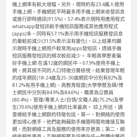
機上網率有較大增幅。另外，現時約有23.4萬人使用
手機上網，手機網民平時最多用手機上網來收發訊息
或進行即時通訊(91.5%)，57.4%表示現時用應用程式
whatsapp發短訊較手機短訊服務或其他應用程式
(apps)多，同時有57.1%表示用手機短訊服務發訊息
的量較前減少(31.5%表示沒有變化)，以上結果均顯
示現時手機上網用戶較常用apps發短訊，透過手機
短訊服務發短訊的頻次較前減少。 年輕高學歷者偏
好手機上網 在滿12歲的網民中，67.9%使用手機上
網，將其按不同的人口特徵分層檢視，結果發現年輕
的成年網民(18-24歲及25-30歲網民中分別有82%及
81.2%有用手機上網)、高教育程度(大學學歷及碩/博
士網民中分別有84.9%及84.6%)、職業為公務員
(80.4%)、管理/專業人士/白領/文職人員(75.2%)及學
生(70.6%)使用手機上網的比率最高。 綜上所述，調
查總結手機上網群的特徵包括，第一，對網絡的使用
更加得心應手，他們能夠藉助手機隨時隨地連接互聯
網，而對網絡工具及服務的使用率亦更高；第二，網
絡依賴性更高，互聯網服務及設備在這一群體中獲得