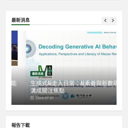
最新消息
最新消息
最
能
生成式AI走入日常：AI素養與新數碼鴻
【
溝成關注焦點
發
2026-07-07
2
報告下載