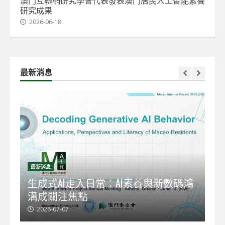
澳門互聯網研究學會代表發表澳門居民人工智能素養
研究成果
2026-06-18
最新消息
最新消息
最
能
生成式AI走入日常：AI素養與新數碼鴻
【
溝成關注焦點
發
2026-07-07
2