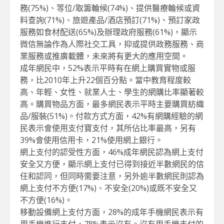
務(75%)、等位/取籌輪候(74%)、提供醫療輪候或資
料查詢(71%)、旅遊產品/酒店預訂(71%)、預訂家政
服務如食材配送(65%)及辦理政府服務(61%)，顯示
微信無論作為人際社交工具，抑或提供政務服務、商
業服務或推廣載體，未來將有更大的應用空間。
成年網民中，52%表示平時有在網上購買實物或服
務，比2010年上升22個百分點。當中教育程度較
高、年輕、女性、就業人士、學生的網購比率顯著較
高。購買物品方面，最多網民表示平時主要購買紡織
品/服裝(51%)。付款方式方面，42%有網購經驗的網
民表示會使用支付寶支付，其所佔比率最高，另有
39%會使用信用卡，21%使用網上銀行。
網上支付的認受性方面，46%成年網民認為網上支付
安全又方便，顯示網上支付已得到接近半數網民的信
任和認同，但同時需要注意，另外逾半數網民則認為
網上支付不方便(17%)、不安全(20%)或既不安全又
不方便(16%)。
移動設備網上支付方面，28%的成年手機網民表示有