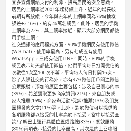
宜多宣傳網絡支付的利弊，提高居民的安全意識。
居民的上網率從2001年起持續上升，近年的增長較
前期有所放緩，今年與去年的上網率同為76%(抽樣
誤差±3.16%)，約有46萬名網民。此外，居民的手機
上網率為72%，與上網率接近，顯示大部分網民都使
用手機上網。
社交通訊的應用程式方面，90%手機網民有使用微信
(WeChat)，使用率最高，另有七成五有使用
WhatsApp，三成有使用LINE。同時，80%的手機
網民表示每天都使用微信，他們平均每日打開微信的
次數從1次至100次不等，平均每人每日打開16次。
除了人際社交的行為外，亦有37%微信用戶關注微信
公眾賬號，添加的原因主要包括：涉及自己關心的事
(39%)、希望獲取更多商家資訊(21%)、來自朋友或
家人推薦(16%)、商家辦活動/促銷/推薦(13%)及朋友
圈轉發的文章(11%)等。此外，對於微信可以提供的
各項服務都以接受的比率高於不接受，當中以接受查
詢/了解巴士運行具體位置或路線(83%)、餐飲服務
(80%)兩項表示接受的比率最高，其次是的士召喚服