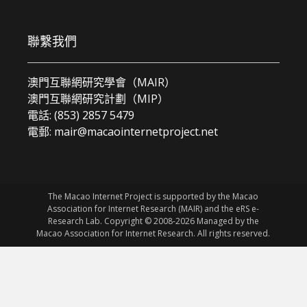
聯繫我們
澳門互聯網研究學會（MAIR）
澳門互聯網研究計劃（MIP）
電話: (853) 2857 5479
電郵:
mair@macaointernetproject.net
The Macao Internet Project is supported by the Macao
Association for Internet Research (MAIR) and the eRS e-
Research Lab. Copyright © 2008-2026 Managed by the
Macao Association for Internet Research. All rights reserved.