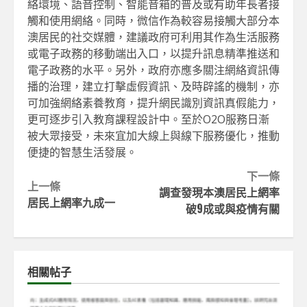
絡環境、語音控制、智能音箱的普及或有助年長者接
觸和使用網絡。同時，微信作為較容易接觸大部分本
澳居民的社交媒體，建議政府可利用其作為生活服務
或電子政務的移動端出入口，以提升訊息精準推送和
電子政務的水平。另外，政府亦應多關注網絡資訊傳
播的治理，建立打擊虛假資訊、及時辟謠的機制，亦
可加強網絡素養教育，提升網民識別資訊真假能力，
更可逐步引入教育課程設計中。至於O2O服務日漸
被大眾接受，未來宜加大線上與線下服務優化，推動
便捷的智慧生活發展。
Continue
下一條
上一條
調查發現本澳居民上網率
Reading
居民上網率九成一
破9成或與疫情有關
相關帖子