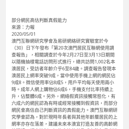
部分網民高估判斷真假能力
來源：力報
2020/05/01
澳門互聯網研究學會及易研網絡研究實驗室於今
（30）日下午發布「第20次澳門居民互聯網使用調
查報告」，相關調查於今年2月27日至3月13日期間
以隨機抽樣電話訪問形式進行，總共訪問1,002名本
澳居民，受訪者年齡介乎6至84歲。調查報告發現本
澳居民上網率突破9成，當中使用手機上網的網民佔
9成8。微信使用率佔8成5，用戶平均每天使用兩小
時。成年人網上購物佔6成6，手機支付比率持續上
升，佔整體6成。另外，網絡假資訊接觸常態化，有
六成六的網民認為有時或經常接觸到假資訊，而部分
網民會高估自己判斷資訊的真假能力。澳門互聯網研
究學會認為，對於現時年長者與其他年齡層居民的上
網率亦存在落差，建議未來本澳宜打造友善的高齡網