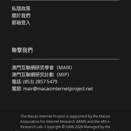
私隱政策
關於我們
郵箱登入
聯繫我們
澳門互聯網研究學會（MAIR）
澳門互聯網研究計劃（MIP）
電話: (853) 2857 5479
電郵:
mair@macaointernetproject.net
The Macao Internet Project is supported by the Macao
Association for Internet Research (MAIR) and the eRS e-
Research Lab. Copyright © 2008-2026 Managed by the