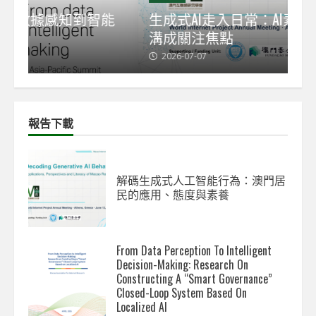
能
生成式AI走入日常：AI素養與新數碼鴻
【
溝成關注焦點
發
2026-07-07
2
報告下載
解碼生成式人工智能行為：澳門居
民的應用、態度與素養
From Data Perception To Intelligent
Decision-Making: Research On
Constructing A “Smart Governance”
Closed-Loop System Based On
Localized AI