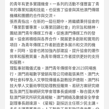
的青年有更多實踐機會。一系列的活動不僅豐富了青
年的專業知識和技能，也促進了協會與其他澳門傳媒
機構和團體的合作與交流。
張燕青指出，在新的一屆任期中，將繼續秉持協會的
「專業影響專業，以專業回饋社會」的宗旨和精神，
團結澳門青年傳媒工作者，促進澳門傳媒工作的發
展。協會將積極與各界合作，開展更多創新和實用的
項目，為青年傳媒工作者創造更多展示和交流的機
會。同時，協會也將加強內部建設，提升協會的運作
效率和服務質量，為青年傳媒工作者提供更好的支持
和服務。
理監事就職儀式後，澳門青年傳媒年會2023同場進
行，澳門商報數字營銷有限公司總裁張美然、澳門大
學社會科學及人文學院傳播系副教授尹德剛、澳門科
技大學人文藝術學院助理教授羅樂、易研方案研究總
監及澳門互聯網研究學會理事長盛綺娜、聯合國大學
駐澳門硏究所研究員楊敏、澳門網絡及數據安全學會
副理事長趙達源、《星報》副採訪主任蔡少民主講。
多名主講嘉賓表示，人工智能工具有助訊息收集、分