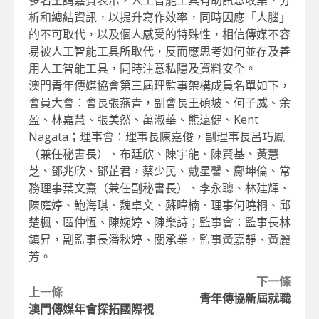
析和總結資訊，以提升寫作效率，同時因應「人腦」
的不可取代，以及個人感受的特殊性，相信傳媒不容
易被人工智能工具所取代，反而應思考如何並存及善
用人工智能工具，同時注意私隱及資料安全。
澳門青年傳媒協會第三屆理監事架構成員名單如下，
會員大會：會長張燕青，副會長王碩坡、何子威、余
盈、林嘉慧、張美然、萬淑華、熊遠健、Kent
Nagata；理事會：理事長陳嘉俊，副理事長呂巧鳳
（兼任秘書長）、布廷欣、陳宇龍、陳賢基、黃慧
芝、鄧兆欣、鄧芷君，蔡少民、戴星馨、鄺坤倫、常
務理事葉文熹（兼任副秘書長）、李永聰、林建輝、
陳庭婷、鮑海琪、魏卓文、蘇暐楠、理事何曉桐、邱
楚楓、區仲恆、陳婉婷、陳樂詩；監事會：監事長林
鎮昇，副監事長潘秋婷、關承業，監事黃嘉靜、黃麗
芳。
Continue
下一條
上一條
青年傳協新屆就職
Reading
澳門傳媒年會探拓國際視