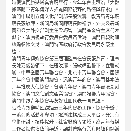
時假澳門旅遊塔宴會廳舉行，今年年會主題為「大數
據驅動下青年傳媒人拓寬國際視野的路徑與探索」。
澳門中聯辦宣傳文化部副部長殷汝濤、教青局青年廳
廳長張敏輝、新聞局新聞廳廳長陳裕康、外交公署新
聞和公共外交部副主任梁巧智、澳門基金會主席代表
鄭宇、澳廣視執行委員會委員黃偉鴻、澳門日報助理
總編輯陳文戈、澳門特區政府行政會委員周永豪主
禮。
澳門青年傳媒協會第三屆理監事在會長張燕青、理事
長陳嘉俊帶領下，在殷汝濤、張敏輝監誓下，宣誓就
職。中華全國青年聯合會、北京市青年聯合會、國際
青年商會中國澳門總會、汎澳青年商會、澳門基本法
青年推廣大使協會、魯澳青年會、澳門青年書法篆刻
協會、澳門文化創意產業協會、澳門婦聯青年協會、
澳門中銀青年協會等友好社團代表一同見證。
張燕青致辭時回顧過去三年的會務工作，協會舉辦了
一系列的活動和專項，逐漸建構成三大平台，分別有
學術研討、技能提升、社會服務等領域，為青年傳媒
工作者提供增值的渠道，讓對傳媒行業有興趣和熱誠