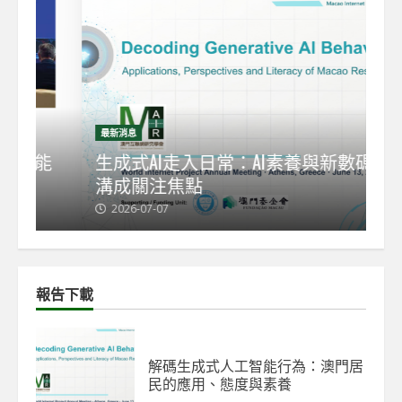
最新消息
最
能
生成式AI走入日常：AI素養與新數碼鴻
【
溝成關注焦點
發
2026-07-07
2
報告下載
解碼生成式人工智能行為：澳門居
民的應用、態度與素養