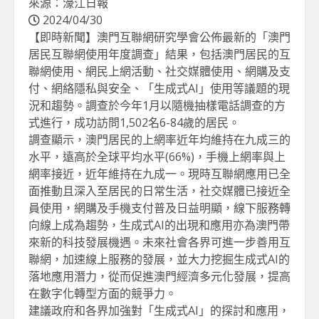
來源：濠江日報
2024/04/30
【即時新聞】澳門互聯網研究學會公佈最新的「澳門
居民互聯網使用年度調查」結果，包括澳門居民的互
聯網使用、網民上網活動、社交媒體使用、網購及支
付、網絡隱私與安全、「生成式AI」使用等議題的現
況和趨勢。調查於今年1月以隨機抽樣電話調查的方
式進行，成功訪問1,502名6-84歲的居民。
調查顯示，澳門居民的上網率近年均維持在九成三的
水平，遠高於全球平均水平(66%)，手機上網率與上
網率接近，近年維持在九成一。現時互聯網應用已全
面推動且深入至居民的日常生活，社交媒體已接近全
員使用，網購及手機支付普及日益明顯，線下服務轉
向線上成為趨勢，生成式AI的出現和應用亦為澳門帶
來新的科技發展機遇。未來社會各界可進一步善用互
聯網，加速線上服務的發展，並大力挖掘生成式AI的
落地應用潛力，從而促進澳門經濟多元化發展，提高
在數字化轉型方面的競爭力。
建議政府和各界加強對「生成式AI」的探討和應用，