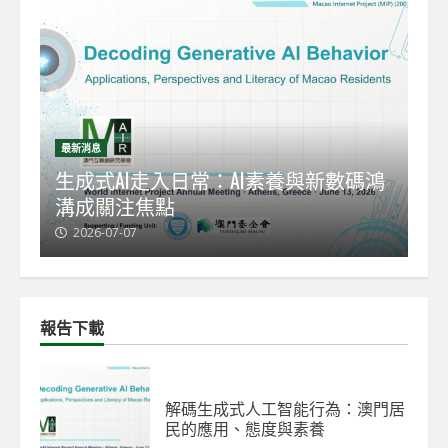
最新消息
最
能
生成式AI走入日常：AI素養與新數碼鴻
【
溝成關注焦點
發
2026-07-07
2
報告下載
解碼生成式人工智能行為：澳門居
民的應用、態度與素養