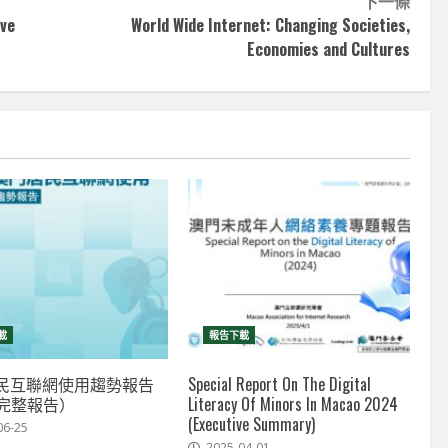
下一條
ive
World Wide Internet: Changing Societies,
Economies and Cultures
載
報告下載
民互聯網使用趨勢報告
Special Report On The Digital
（完整報告）
Literacy Of Minors In Macao 2024
(Executive Summary)
06-25
2025-04-01