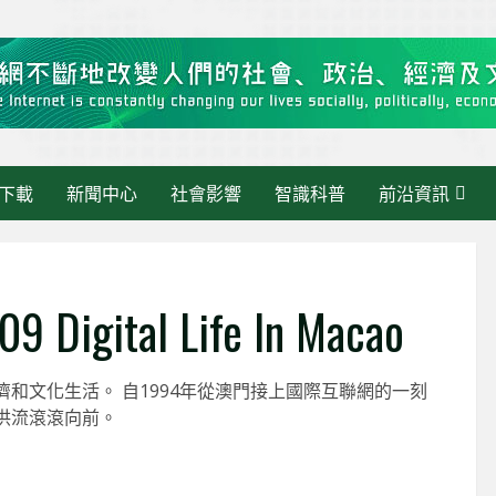
下載
新聞中心
社會影響
智識科普
前沿資訊
ital Life In Macao
和文化生活。 自1994年從澳門接上國際互聯網的一刻
洪流滾滾向前。
灣區快訊》當 AI 走進
最新消息
管理：繁瑣交給AI，人
智慧政務新範式：從數據