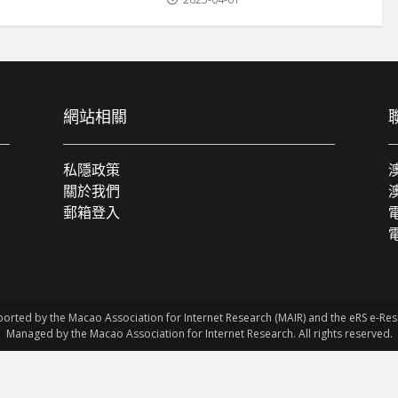
網站相關
私隱政策
關於我們
郵箱登入
電
ported by the Macao Association for Internet Research (MAIR) and the eRS e-R
Managed by the Macao Association for Internet Research. All rights reserved.