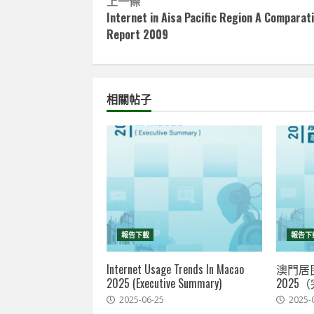
Continue
上一條
Internet in Aisa Pacific Region A Comparat
Reading
Report 2009
相關帖子
報告下載
報告下
Internet Usage Trends In Macao
澳門居
2025 (Executive Summary)
2025
2025-06-25
2025-