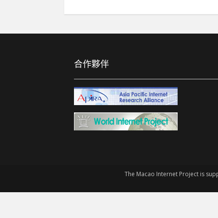
合作夥伴
The Macao Internet Project is sup