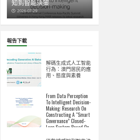
與新數碼鴻溝成關注焦點
會赴雅典發表
2026-07-07
2026-06-18
報告下載
解碼生成式人工智能
行為：澳門居民的應
用、態度與素養
From Data Perception
To Intelligent Decision-
Making: Research On
Constructing A “Smart
Governance” Closed-
Loop System Based On
Localized AI