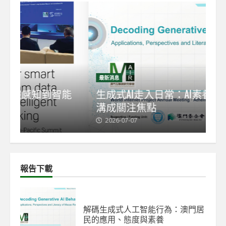
最新消息
最
能
生成式AI走入日常：AI素養與新數碼鴻
【
溝成關注焦點
發
2026-07-07
2
報告下載
解碼生成式人工智能行為：澳門居
民的應用、態度與素養