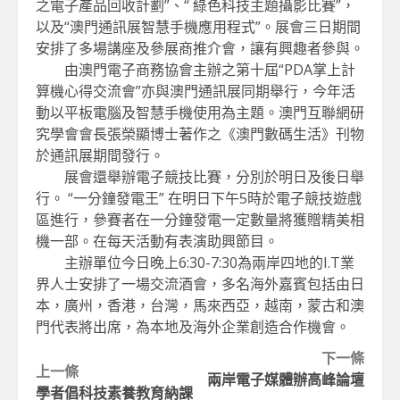
之電子產品回收計劃”、“ 綠色科技主題攝影比賽”，
以及“澳門通訊展智慧手機應用程式”。展會三日期間
安排了多場講座及參展商推介會，讓有興趣者參與。
由澳門電子商務協會主辦之第十屆“PDA掌上計
算機心得交流會”亦與澳門通訊展同期舉行，今年活
動以平板電腦及智慧手機使用為主題。澳門互聯網研
究學會會長張榮顯博士著作之《澳門數碼生活》刊物
於通訊展期間發行。
展會還舉辦電子競技比賽，分別於明日及後日舉
行。 “一分鐘發電王” 在明日下午5時於電子競技遊戲
區進行，參賽者在一分鐘發電一定數量將獲贈精美相
機一部。在每天活動有表演助興節目。
主辦單位今日晚上6:30-7:30為兩岸四地的I.T業
界人士安排了一場交流酒會，多名海外嘉賓包括由日
本，廣州，香港，台灣，馬來西亞，越南，蒙古和澳
門代表將出席，為本地及海外企業創造合作機會。
Continue
下一條
上一條
兩岸電子媒體辦高峰論壇
Reading
學者倡科技素養教育納課