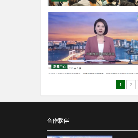
新聞中心
文
1
2
章
導
覽
合作夥伴