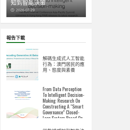
與新數碼鴻溝成關注焦點
會赴雅典發表A
2026-07-07
2026-06-18
報告下載
解碼生成式人工智能
行為：澳門居民的應
用、態度與素養
From Data Perception
To Intelligent Decision-
Making: Research On
Constructing A “Smart
Governance” Closed-
Loop System Based On
Localized AI