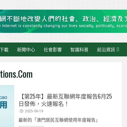
下載
新聞中心
社會影響
智識科普
前沿資訊
tions.com
【第25年】最新互聯網年度報告6月25
日發佈，火速報名！
2025-06-19
區快訊》當 AI 走進
最新消息
最新的「澳門居民互聯網使用年度報告」
理：繁瑣交給AI，人
智慧政務新範式：從數據