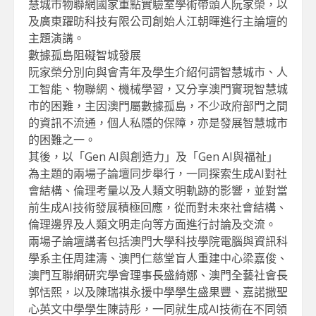
慧城市物聯網國家重點實驗室學術帶頭人阮家榮，以
及廣東躍昉科技有限公司創始人江朝暉進行主論壇的
主題演講。
數據孤島阻礙智城發展
阮家榮分別向與會青年及學生介紹何謂智慧城市、人
工智能、物聯網、機械學習，又分享澳門實現智慧城
市的困難，主因澳門屬數據孤島，不少政府部門之間
的資訊不流通，個人私隱的保障，亦是發展智慧城市
的困難之一。
其後，以「Gen AI與創造力」及「Gen AI與福祉」
為主題的兩場子論壇同步舉行，一同探索生成AI對社
會結構、倫理考量以及人類文明軌跡的影響，並對當
前生成AI技術發展積極回應，從而對未來社會結構、
倫理邊界及人類文明走向等方面進行討論及交流。
兩場子論壇講者包括澳門大學科技學院電腦與資訊科
學系主任周建濤、澳門仁慈堂盲人重建中心梁嘉俊、
澳門互聯網研究學會理事長盛綺娜、澳門全藝社會長
郭恬熙，以及陳瑞祺永援中學學生盛果豐、嘉諾撒聖
心英文中學學生陳詩彤，一同就生成AI技術在不同領