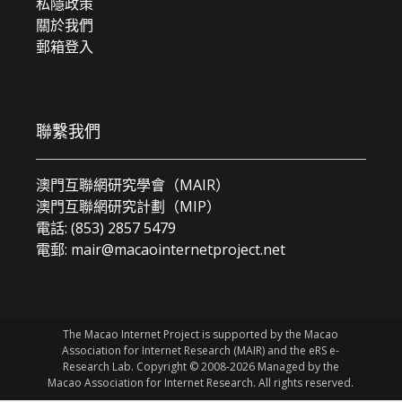
私隱政策
關於我們
郵箱登入
聯繫我們
澳門互聯網研究學會（MAIR）
澳門互聯網研究計劃（MIP）
電話: (853) 2857 5479
電郵:
mair@macaointernetproject.net
The Macao Internet Project is supported by the Macao
Association for Internet Research (MAIR) and the eRS e-
Research Lab. Copyright © 2008-2026 Managed by the
Macao Association for Internet Research. All rights reserved.