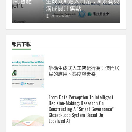
能
生成式AI走入日常：AI素養與新數碼鴻
【
溝成關注焦點
發
2026-07-07
2
報告下載
解碼生成式人工智能行為：澳門居
民的應用、態度與素養
From Data Perception To Intelligent
Decision-Making: Research On
Constructing A “Smart Governance”
Closed-Loop System Based On
Localized AI