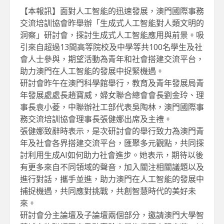
【本報訊】面對人工智能的迅速發展，澳門國際事務
交流培訓協會昨舉辦「生成式人工智能對人類文明的
洞察」研討會，探討生成式人工智能應用與前景。吸
引來自超過13間高等院校及中學等共100名學生及社
會人士參與，期望活動為青年和社會搭建交流平台，
助力澳門在人工智能的發展中捉緊機遇。
研討會昨午在澳門科學館舉行，教育及青年發展局青
年發展處處長趙寶威，婦女聯合總會會長劉金玲、理
事長袁小菱，中聯辦社工部代表吳陶林，澳門國際事
務交流培訓協會理事長張健娜出席及主禮。
張健娜致辭時表示，是次研討會的舉行致力為澳門青
年及社會各界搭建交流平台，匯聚多元觀點，共同探
討利用生成AI如何助力社會進步。她表示，期待以後
有更多來自不同領域的聲音，加入關注相關議題以及
進行對話，攜手並進，助力澳門在人工智能的發展中
捕捉機遇，共同應對挑戰，共創智慧時代的美好未
來。
研討會分主論壇及子論壇兩個部分，邀請澳門大學智