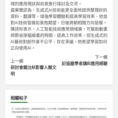
域的應用現狀與前景進行探討及交流。
盛果豐認為，生成式AI技術能更全面地提供整理好的
資料、翻譯等，增強學習體驗和提高學習效率，他並
對AI技術發展前景抱期望，日後將朝相關方向發展。
陳詩彤表示，人工智能技術應用領域廣，可幫助動畫
師節省逐幅繪畫的時間，提高工作效率，但生成式的
AI藝術對創作者不公平，存在爭議，她希望學習如何
正向使用AI。
Continue
下一條
上一條
記協邀學者講AI應用經驗
Reading
研討會關注AI影響人類文
明
相關帖子