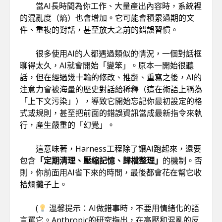
當AI長時間為你工作、大量產出內容時，系統裡
的混亂度（熵）也會增加。它可能會積累過期的文
件、重複的對話，甚至放大之前的錯誤習慣。
很多使用AI的人都遇過類似的情況，一個對話框
聊得太久，AI就會開始「變笨」。原本一開始很聽
話，但在經過幾十輪的修改、推翻、重寫之後，AI的
注意力會被海量的歷史對話給稀釋（這在術語上稱為
「上下文污染」），導致它開始忘記你最初設定的格
式或規則，甚至把前面的錯誤資訊當成最新指令來執
行，產生嚴重的「幻覺」。
這意味著，Harness工程除了讓AI跑起來，還要
包含
「定期清理、壓縮記憶、歸檔整理」
的機制。否
則，你前面用AI省下來的時間，最後都會花在幫它收
拾爛攤子上。
(
溫馨提示：AI做錯事時，不要用情緒化的語
言罵它。
Anthropic
的研究指出，在高壓和混亂的反