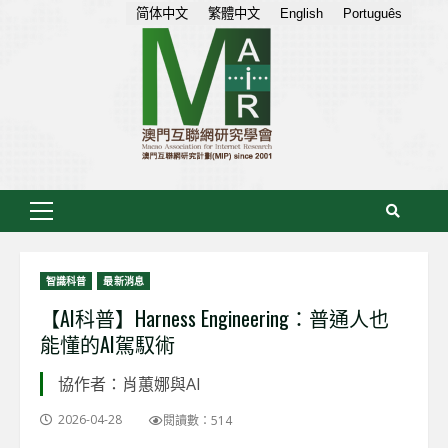
Skip
简体中文
繁體中文
English
Português
to
content
Primary
Menu
智識科普
最新消息
【AI科普】Harness Engineering：普通人也
能懂的AI駕馭術
協作者：肖蕙娜與AI
2026-04-28
閱讀數：514