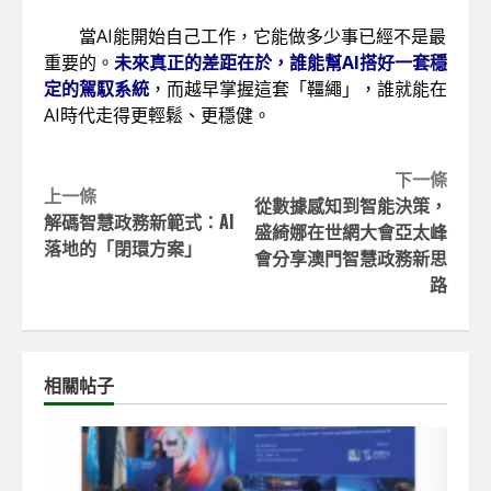
當AI能開始自己工作，它能做多少事已經不是最
重要的。
未來真正的差距在於，誰能幫AI搭好一套穩
定的駕馭系統
，而越早掌握這套「韁繩」，誰就能在
AI時代走得更輕鬆、更穩健。
Continue
下一條
上一條
從數據感知到智能決策，
Reading
解碼智慧政務新範式：AI
盛綺娜在世網大會亞太峰
落地的「閉環方案」
會分享澳門智慧政務新思
路
相關帖子