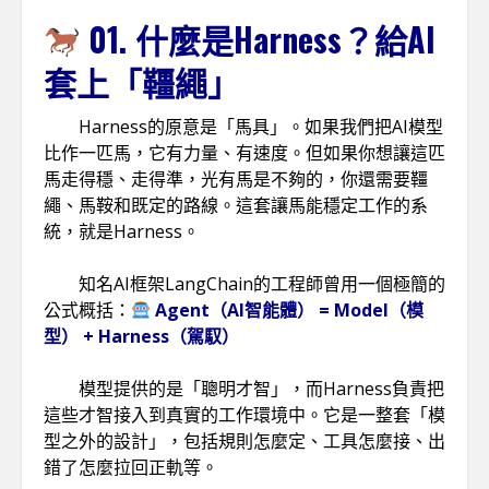
01. 什麼是
Harness
？給AI
套上「韁繩」
Harness的原意是「馬具」。如果我們把AI模型
比作一匹馬，它有力量、有速度。但如果你想讓這匹
馬走得穩、走得準，光有馬是不夠的，你還需要韁
繩、馬鞍和既定的路線。這套讓馬能穩定工作的系
統，就是Harness。
知名AI框架
LangChain
的工程師曾用一個極簡的
公式概括：
Agent（AI智能體） = Model（模
型） + Harness（駕馭）
模型提供的是「聰明才智」，而Harness負責把
這些才智接入到真實的工作環境中。它是一整套「模
型之外的設計」，包括規則怎麼定、工具怎麼接、出
錯了怎麼拉回正軌等。