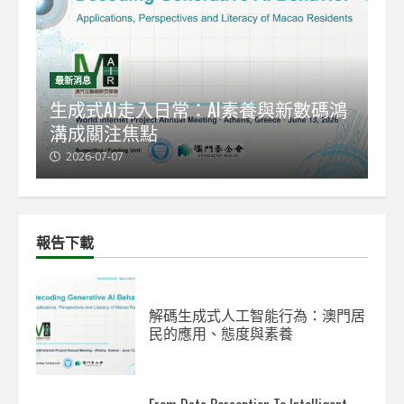
最新消息
最
能
生成式AI走入日常：AI素養與新數碼鴻
【
溝成關注焦點
發
2026-07-07
2
報告下載
解碼生成式人工智能行為：澳門居
民的應用、態度與素養