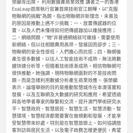
榮顯等出席。 利用數據產商業效應 講者之一的香港
ExaLeap首席執行官兼首席技術官江朝暉，以“克服
物聯網的挑戰”為題，指出物聯網非新理念，未普及
的原因是推動上遇不少挑戰：一、放置傳感器的位
置，以及人們未懂得如何把傳感器加以連接應用；
二、網絡問題，“物”非普通網絡就可連接，需要使用
新網絡，但以往相關費用高昂，發展因而卻步；三、
物聯網的安全性很低，人們擔心而抗拒；四、聯網後
產生很多數據，以往人工智能技術不成熟，無法將數
據快速分析等。但隨着技術逐漸成熟，相信物聯網可
很快推動。她強調，現時物聯網面對的不是技術問
題，而是怎樣利用數據分析產生商業效應。 張榮顯
表示，論壇舉辦的目的是推動智慧城市在本澳落實和
發展，以及互聯網及大數據的研究和應用，希望透過
與各地學者專家的聯繫和交流，提升澳門學術研究水
平。智慧政府、智慧居民、智慧生活、智慧流動、智
慧環境、智慧經濟都需要實在做規劃和發展，才能享
受智慧帶來好處。特別是在智慧旅遊上，如何協調旅
客到訪與居民生活，以及電子政務怎樣更便民，希望