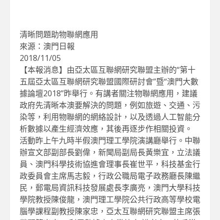
清晰問題助物聯網應用
來源：澳門日報
2018/11/05
【本報消息】由亞太區互聯網研究聯盟主辦的“第十
五屆亞太區互聯網研究聯盟國際研討會”暨“澳門大數
據論壇2018”昨舉行。有講者關注物聯網應用，建議
政府先清晰本澳要解決的問題，例如旅遊、交通、污
染等，利用物聯網的網絡設計，以及透過人工智能分
析數據以產生經濟效應，其後再逐步作相關投資。
活動昨上午九時半假澳門理工學院演講廳舉行。中聯
辦宣文部副部長劉偉，新聞局副局長黃樂宜，立法議
員、澳門科學技術協進會理事長崔世平，科技基金行
政委員會主席馬志毅，行政公職局電子政務廳長陳繼
民，郵電局資訊科技發展處長李廣亮，澳門大學科技
學院教授陳俊龍，澳門理工學院公共行政高等學校電
腦學課程副教授陳家忠，亞太互聯網研究聯盟主席張