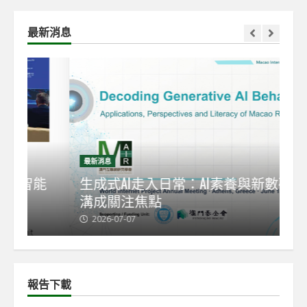
最新消息
最新消息
最
能
生成式AI走入日常：AI素養與新數碼鴻
【
溝成關注焦點
發
2026-07-07
2
報告下載