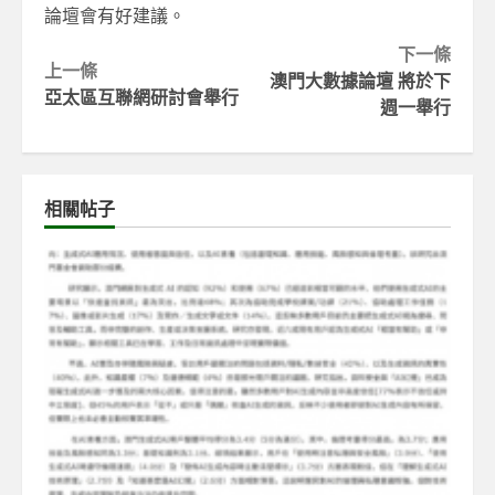
論壇會有好建議。
Continue
下一條
上一條
澳門大數據論壇 將於下
Reading
亞太區互聯網研討會舉行
週一舉行
相關帖子