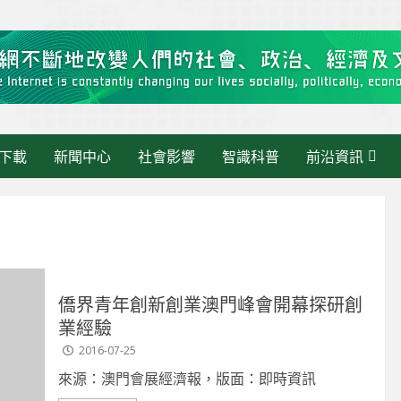
下載
新聞中心
社會影響
智識科普
前沿資訊
僑界青年創新創業澳門峰會開幕探研創
業經驗
最新消息
2016-07-25
《大灣區快訊》當 AI 走進
來源：澳門會展經濟報，版面：即時資訊
活動管理：繁瑣交給AI，人