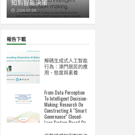
知到智能決策
與新數碼鴻溝
2026-07-29
2026-07-07
報告下載
解碼生成式人工智能
行為：澳門居民的應
用、態度與素養
From Data Perception
To Intelligent Decision-
Making: Research On
Constructing A “Smart
Governance” Closed-
Loop System Based On
Localized AI