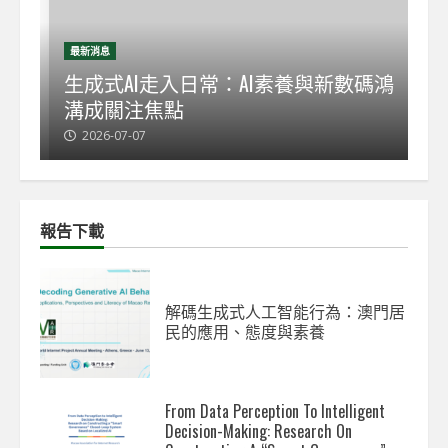
最新消息
最
能
生成式AI走入日常：AI素養與新數碼鴻
【
溝成關注焦點
發
2026-07-07
2
報告下載
解碼生成式人工智能行為：澳門居
民的應用、態度與素養
From Data Perception To Intelligent
Decision-Making: Research On