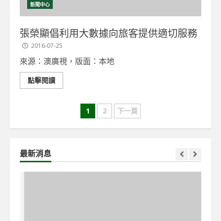
新聞中心
張榮顯倡利用大數據向旅客提供適切服務
2016-07-25
來源：澳廣視，版面：本地
點擊閱讀
文
1
2
下一頁
章
導
最新消息
覽